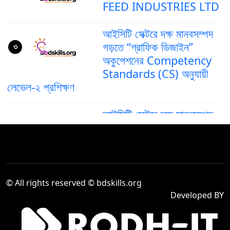
FEED INDUSTRIES LTD
আইসিটি সেক্টরে দক্ষ মানবসম্পদ
গড়তে “গ্রাফিক ডিজাইন”
৩
অকুপেশনের Competency
Standards (CS) অনুযায়ী
লেভেল-২ প্রশিক্ষণ
আইসিটি সেক্টরে দক্ষ মানবসম্পদ
গড়ে তুলতে ‘গ্রাফিক ডিজাইন’
৪
অকুপেশনের কম্পিটেন্সি স্ট্যান্ডার্ড
(CS) লেভেল–৪
দক্ষ মানবসম্পদ তৈরিতে আইসিটি
© All rights reserved © bdskills.org
সেক্টরে “Computer
৫
Developed BY
Operation Level-2”
প্রশিক্ষণের গুরুত্ব বৃদ্ধি