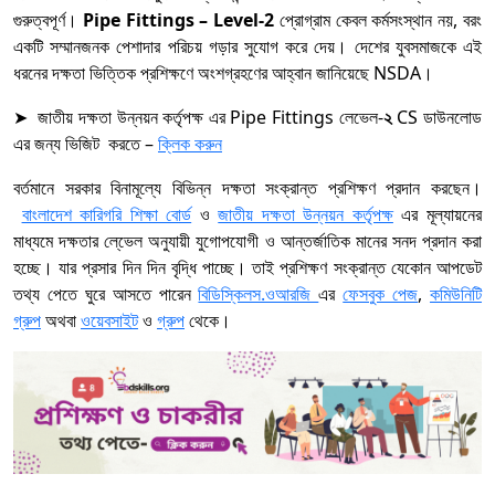
গুরুত্বপূর্ণ।
Pipe Fittings – Level-2
প্রোগ্রাম কেবল কর্মসংস্থান নয়, বরং
একটি সম্মানজনক পেশাদার পরিচয় গড়ার সুযোগ করে দেয়। দেশের যুবসমাজকে এই
ধরনের দক্ষতা ভিত্তিক প্রশিক্ষণে অংশগ্রহণের আহ্বান জানিয়েছে NSDA।
➤ জাতীয় দক্ষতা উন্নয়ন কর্তৃপক্ষ এর Pipe Fittings লেভেল-
২
CS ডাউনলোড
এর জন্য ভিজিট করতে –
ক্লিক করুন
বর্তমানে সরকার বিনামূল্যে বিভিন্ন দক্ষতা সংক্রান্ত প্রশিক্ষণ প্রদান করছেন।
বাংলাদেশ কারিগরি শিক্ষা বোর্ড
ও
জাতীয় দক্ষতা উন্নয়ন কর্তৃপক্ষ
এর মূল্যায়নের
মাধ্যমে দক্ষতার লে্ভেল অনুযায়ী যুগোপযোগী ও আন্তর্জাতিক মানের সনদ প্রদান করা
হচ্ছে। যার প্রসার দিন দিন বৃদ্ধি পাচ্ছে। তাই প্রশিক্ষণ সংক্রান্ত যেকোন আপডেট
তথ্য পেতে ঘুরে আসতে পারেন
বিডিস্কিলস.ওআরজি
এর
ফেসবুক পেজ
,
কমিউনিটি
গ্রুপ
অথবা
ওয়েবসাইট
ও
গ্রুপ
থেকে।