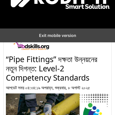
Venue Cashier,
Company : Sea Pearl
৬
Beach Resort & Spa
Ltd.
Exit mobile version
নির্মাণ খাতে দক্ষ জনবল তৈরিতে
‘Electrical Installation
৭
and Maintenance for
“Pipe Fittings” দক্ষতা উন্নয়নের
Construction’ অকুপেশনের
নতুন দিগন্ত: Level-2
Competency Standards (CS) Level-1
Competency Standards
নির্মাণ খাতে দক্ষ মানবসম্পদ গঠনে
আপডেট সময় ০৪:৩৪:১৯ অপরাহ্ন, শুক্রবার, ৮ অগাস্ট ২০২৫
‘Electrical Installation
৮
and Maintenance for
Construction’ লেভেল-৩
কম্পিটেন্সি স্ট্যান্ডার্ডস