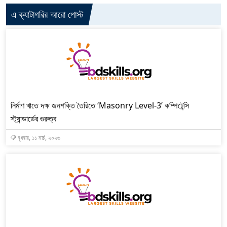
এ ক্যাটাগরির আরো পোস্ট
নির্মাণ খাতে দক্ষ জনশক্তি তৈরিতে ‘Masonry Level-3’ কম্পিটেন্সি
স্ট্যান্ডার্ডের গুরুত্ব
বুধবার, ১১ মার্চ, ২০২৬