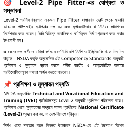
🎯
Level-2 Pipe Fitter-এর যোগ্যতা ও
সম্ভাবনা
Level-2 প্রশিক্ষণপ্রাপ্ত একজন Pipe Fitter সাধারণত ছোট থেকে মাঝারি
আকারের পাইপলাইন স্থাপনায় দক্ষ হন এবং সুপারভাইজার বা সিনিয়র কারিগরের
নির্দেশনায় কাজ করেন। তিনি বিভিন্ন আবাসিক ও বাণিজ্যিক নির্মাণ প্রকল্পে কাজ করার
উপযোগী হন।
এ ধরনের দক্ষ কর্মীদের চাহিদা বর্তমানে দেশি-বিদেশি নির্মাণ ও ইঞ্জিনিয়ারিং খাতে দিন দিন
বাড়ছে। NSDA কর্তৃক অনুমোদিত এই Competency Standards অনুযায়ী
প্রশিক্ষণ ও মূল্যায়ন গ্রহণ করলে কর্মীরা জাতীয় ও আন্তর্জাতিক বাজারে
প্রতিযোগিতামূলক দক্ষতা অর্জন করতে পারবেন।
📌
প্রশিক্ষণ ও মূল্যায়ন পদ্ধতি
NSDA অনুমোদিত
Technical and Vocational Education and
Training (TVET)
প্রতিষ্ঠানসমূহ Level-2 অনুযায়ী প্রশিক্ষণ পরিচালনা করে।
প্রশিক্ষণ শেষে মূল্যায়নের মাধ্যমে সফল প্রার্থীদের
National Certificate
(Level-2)
প্রদান করা হয়, যা দেশ-বিদেশে স্বীকৃত।
নির্মাণ খাতে দক্ষতার নতুন দিগন্ত উন্মোচনে NSDA-এর এই উদ্যোগ বিশেষ