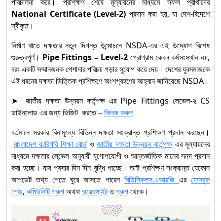
পরিচালনা করে। প্রশিক্ষণ শেষে মূল্যায়নের মাধ্যমে সফল প্রার্থীদের
National Certificate (Level-2)
প্রদান করা হয়, যা দেশ-বিদেশে
স্বীকৃত।
নির্মাণ খাতে দক্ষতার নতুন দিগন্ত উন্মোচনে NSDA-এর এই উদ্যোগ বিশেষ
গুরুত্বপূর্ণ।
Pipe Fittings – Level-2
প্রোগ্রাম কেবল কর্মসংস্থান নয়,
বরং একটি সম্মানজনক পেশাদার পরিচয় গড়ার সুযোগ করে দেয়। দেশের যুবসমাজকে
এই ধরনের দক্ষতা ভিত্তিক প্রশিক্ষণে অংশগ্রহণের আহ্বান জানিয়েছে NSDA।
➤ জাতীয় দক্ষতা উন্নয়ন কর্তৃপক্ষ এর Pipe Fittings লেভেল-
২
CS
ডাউনলোড এর জন্য ভিজিট করতে –
ক্লিক করুন
বর্তমানে সরকার বিনামূল্যে বিভিন্ন দক্ষতা সংক্রান্ত প্রশিক্ষণ প্রদান করছেন।
বাংলাদেশ কারিগরি শিক্ষা বোর্ড
ও
জাতীয় দক্ষতা উন্নয়ন কর্তৃপক্ষ
এর মূল্যায়নের
মাধ্যমে দক্ষতার লে্ভেল অনুযায়ী যুগোপযোগী ও আন্তর্জাতিক মানের সনদ প্রদান
করা হচ্ছে। যার প্রসার দিন দিন বৃদ্ধি পাচ্ছে। তাই প্রশিক্ষণ সংক্রান্ত যেকোন
আপডেট তথ্য পেতে ঘুরে আসতে পারেন
বিডিস্কিলস.ওআরজি
এর
ফেসবুক
পেজ
,
কমিউনিটি গ্রুপ
অথবা
ওয়েবসাইট
ও
গ্রুপ
থেকে।