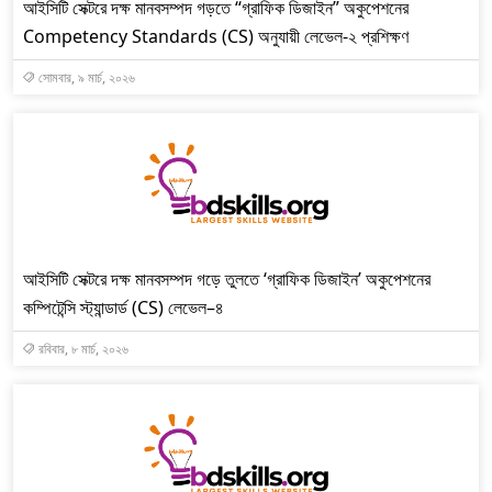
আইসিটি সেক্টরে দক্ষ মানবসম্পদ গড়তে “গ্রাফিক ডিজাইন” অকুপেশনের
Competency Standards (CS) অনুযায়ী লেভেল-২ প্রশিক্ষণ
সোমবার, ৯ মার্চ, ২০২৬
আইসিটি সেক্টরে দক্ষ মানবসম্পদ গড়ে তুলতে ‘গ্রাফিক ডিজাইন’ অকুপেশনের
কম্পিটেন্সি স্ট্যান্ডার্ড (CS) লেভেল–৪
রবিবার, ৮ মার্চ, ২০২৬