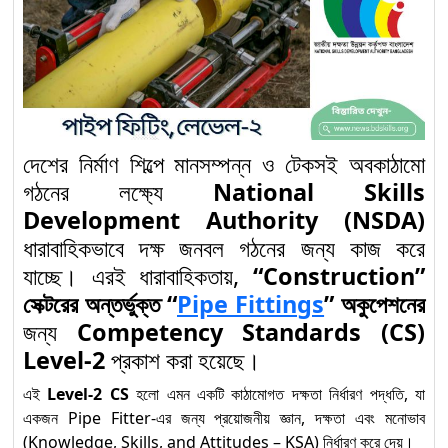
নির্মাণ খাতে দক্ষ জনশক্তি গঠনে
“Plumbing” অকুপেশন
৯
Level-3: Competency
Standards অনুযায়ী নতুন
দিগন্ত
দেশের নির্মাণ শিল্পে মানসম্পন্ন ও টেকসই অবকাঠামো
“Solar Electrical
গঠনের লক্ষ্যে
National Skills
System Installation
Development Authority (NSDA)
১০
and Maintenance”
ধারাবাহিকভাবে দক্ষ জনবল গঠনের জন্য কাজ করে
অকুপেশনে Competency
যাচ্ছে। এরই ধারাবাহিকতায়,
“Construction”
Standards অনুযায়ী Level-2
সেক্টরের অন্তর্ভুক্ত “
Pipe Fittings
” অকুপেশনের
জন্য
Competency Standards (CS)
Solar Electrical System
Level-2
প্রকাশ করা হয়েছে।
Installation and
১১
এই
Level-2 CS
হলো এমন একটি কাঠামোগত দক্ষতা নির্ধারণ পদ্ধতি, যা
Maintenance (Level-1) :
একজন Pipe Fitter-এর জন্য প্রয়োজনীয় জ্ঞান, দক্ষতা এবং মনোভাব
Competency Standards
(Knowledge, Skills, and Attitudes – KSA) নির্ধারণ করে দেয়।