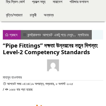
ফ্রি স্কিল কোর্স
প্রকল্প সমূহ
সারাদেশ
পরিক্ষার ফলাফল
বৃত্তি/সহায়তা
চাকুরী
অন্যান্য
প্রচ্ছদ
কন্সট্রাকশন
,
আপডেট
,
একটু পড়ে দেখুন...
,
স্লাইডার
“Pipe Fittings” দক্ষতা উন্নয়নের নতুন দিগন্ত:
Level-2 Competency Standards
মাহাবুব হাওলাদার
আপডেট সময় ০৪:৩৪:১৯ অপরাহ্ন, শুক্রবার, ৮ অগাস্ট ২০২৫
/
১৩৫৫ বার পড়া হয়েছে