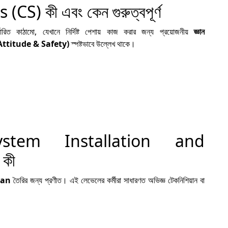
 কী এবং কেন গুরুত্বপূর্ণ
অক
ল
রিত কাঠামো, যেখানে নির্দিষ্ট পেশায় কাজ করার জন্য প্রয়োজনীয়
জ্ঞান
 (Attitude & Safety)
স্পষ্টভাবে উল্লেখ থাকে।
৫
O
গুর
ystem Installation and
কী
৬
ian
তৈরির জন্য প্রণীত। এই লেভেলের কর্মীরা সাধারণত অভিজ্ঞ টেকনিশিয়ান বা
R
৭