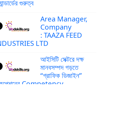
্যান্ডার্ডের গুরুত্ব
Area Manager,
Company
: TAAZA FEED
NDUSTRIES LTD
আইসিটি সেক্টরে দক্ষ
মানবসম্পদ গড়তে
“গ্রাফিক ডিজাইন”
কুপেশনের Competency
tandards (CS) অনুযায়ী লেভেল-২
রশিক্ষণ
আইসিটি সেক্টরে দক্ষ
মানবসম্পদ গড়ে তুলতে