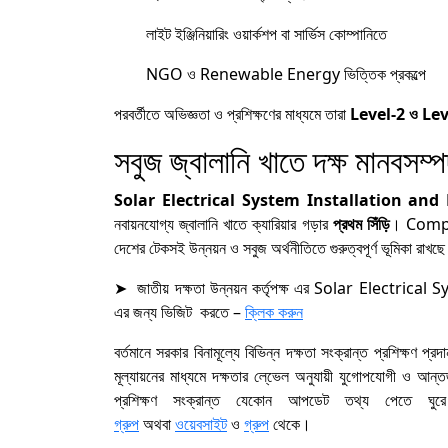
লাইট ইঞ্জিনিয়ারিং ওয়ার্কশপ বা সার্ভিস কোম্পানিতে
NGO ও Renewable Energy ভিত্তিক প্রকল্পে
পরবর্তীতে অভিজ্ঞতা ও প্রশিক্ষণের মাধ্যমে তারা
Level-2 ও Lev
সবুজ জ্বালানি খাতে দক্ষ মানবসম্
Solar Electrical System Installation and
নবায়নযোগ্য জ্বালানি খাতে ক্যারিয়ার গড়ার
প্রথম সিঁড়ি
। Compet
দেশের টেকসই উন্নয়ন ও সবুজ অর্থনীতিতে গুরুত্বপূর্ণ ভূমিকা রাখছ
➤ জাতীয় দক্ষতা উন্নয়ন কর্তৃপক্ষ এর Solar Electri
এর জন্য ভিজিট করতে –
ক্লিক করুন
বর্তমানে সরকার বিনামূল্যে বিভিন্ন দক্ষতা সংক্রান্ত প্রশিক্ষণ প
মূল্যায়নের মাধ্যমে দক্ষতার লে্ভেল অনুযায়ী যুগোপযোগী ও আন্তর
প্রশিক্ষণ সংক্রান্ত যেকোন আপডেট তথ্য পেতে 
গ্রুপ
অথবা
ওয়েবসাইট
ও
গ্রুপ
থেকে।