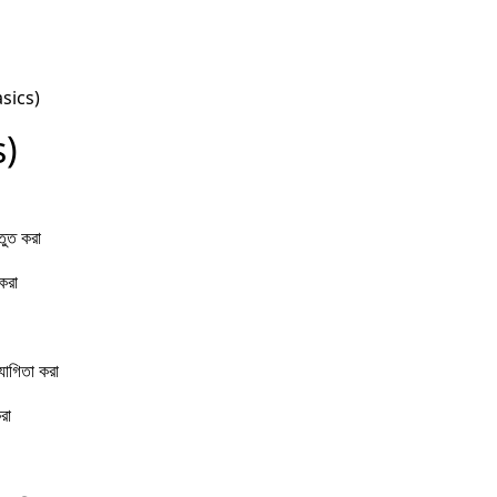
C
নত
Basics)
১
s)
M
C
তুত করা
L
করা
১
োগিতা করা
M
রা
C
দক