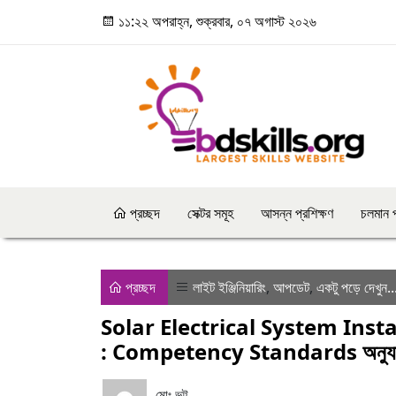
১১:২২ অপরাহ্ন, শুক্রবার, ০৭ অগাস্ট ২০২৬
প্রচ্ছদ
সেক্টর সমূহ
আসন্ন প্রশিক্ষণ
চলমান প
প্রচ্ছদ
লাইট ইঞ্জিনিয়ারিং
,
আপডেট
,
একটু পড়ে দেখুন..
Solar Electrical System Inst
: Competency Standards অনুযায়ী দক
মোঃ ভুট্টু