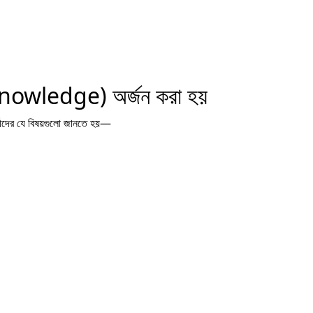
M
অ
S
(Knowledge) অর্জন করা হয়
দের যে বিষয়গুলো জানতে হয়—
৮
I
fo
স্ট
৯