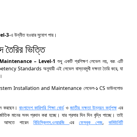
el-3
-এ উন্নীত হওয়ার সুযোগ পায়।
পদ তৈরির ভিত্তি
 Maintenance – Level-1
শুধু একটি প্রশিক্ষণ লেভেল নয়, বরং এটি
ency Standards অনুযায়ী এই লেভেল বাস্তবমুখী দক্ষতা তৈরি করে, যা
ে।
cal System Installation and Maintenance
লেভেল-
১
CS ডাউনলোড
্রদান করছেন।
বাংলাদেশ কারিগরি শিক্ষা বোর্ড
ও
জাতীয় দক্ষতা উন্নয়ন কর্তৃপক্ষ
এর
্জাতিক মানের সনদ প্রদান করা হচ্ছে। যার প্রসার দিন দিন বৃদ্ধি পাচ্ছে। তাই
ঘুরে আসতে পারেন
বিডিস্কিলস.ওআরজি
এর
ফেসবুক পেজ
,
কমিউনিটি