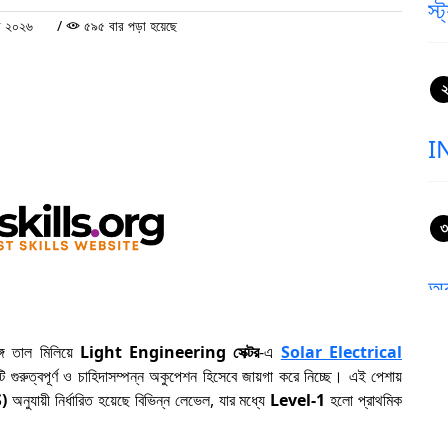
স্ট
রী ২০২৬
/
৫৯৫ বার পড়া হয়েছে
২
I
৩
অ
S
প্
্গে তাল মিলিয়ে
Light Engineering সেক্টর
-এ
Solar Electrical
 গুরুত্বপূর্ণ ও চাহিদাসম্পন্ন অকুপেশন হিসেবে জায়গা করে নিচ্ছে। এই পেশায়
)
অনুযায়ী নির্ধারিত হয়েছে বিভিন্ন লেভেল, যার মধ্যে
Level-1
হলো প্রাথমিক
৪