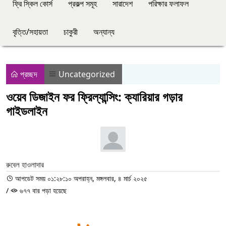
ফ্রি স্কিল কোর্স
প্রকল্প সমূহ
সারাদেশ
পরিক্ষার ফলাফল
বৃত্তি/সহায়তা
চাকুরী
অন্যান্য
প্রচ্ছদ
Uncategorized
ওয়েব ডিজাইন ফর ফ্রিল্যান্সিং: ক্যারিয়ার গড়ার
গাইডলাইন
রুবেল হাওলাদার
আপডেট সময় ০১:২৮:১০ অপরাহ্ন, মঙ্গলবার, ৪ মার্চ ২০২৫
/
৬৭৭ বার পড়া হয়েছে