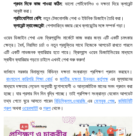
প্রথম দিকে কাজ পাওয়া কঠিন
: ভালো পোর্টফোলিও ও দক্ষতা দিয়ে ক্লায়েন্ট
আকৃষ্ট করা।
প্রতিযোগিতা বেশি
: নতুন টেকনোলজি শেখা ও ইউনিক ডিজাইন তৈরি করা।
ক্লায়েন্ট ম্যানেজমেন্ট
: পেশাদারিত্ব বজায় রেখে ক্লায়েন্টের সঙ্গে সম্পর্ক গড়া।
ওয়েব ডিজাইন শেখা এবং ফ্রিল্যান্সিং মার্কেটে কাজ করার জন্য এটি একটি চমৎকার
ক্ষেত্র। ধৈর্য, নিয়মিত চর্চা ও নতুন প্রযুক্তির সাথে নিজেকে আপডেট রাখতে পারলে
এটি একটি লাভজনক ক্যারিয়ার হতে পারে। ফ্রিল্যান্স ওয়েব ডিজাইনিংয়ের মাধ্যমে
স্বাধীন ক্যারিয়ার গড়তে চাইলে এখনই শেখা শুরু করুন!
বর্তমানে সরকার বিনামূল্যে বিভিন্ন দক্ষতা সংক্রান্ত প্রশিক্ষণ প্রদান করছেন।
বাংলাদেশ কারিগরি শিক্ষা বোর্ড
ও
জাতীয় দক্ষতা উন্নয়ন কর্তৃপক্ষ
এর মূল্যায়নের
মাধ্যমে দক্ষতার লে্ভেল অনুযায়ী যুগোপযোগী ও আন্তর্জাতিক মানের সনদ প্রদান করা
হচ্ছে। যার প্রসার দিন দিন বৃদ্ধি পাচ্ছে। তাই প্রশিক্ষণ সংক্রান্ত যেকোন আপডেট
তথ্য পেতে ঘুরে আসতে পারেন
বিডিস্কিলস.ওআরজি
এর
ফেসবুক পেজ
,
কমিউনিটি
গ্রুপ
অথবা
ওয়েবসাইট
ও
গ্রুপ
থেকে।