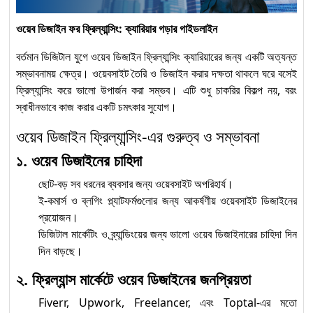
Level-3: Competency
Standards অনুযায়ী নতুন
ওয়েব ডিজাইন ফর ফ্রিল্যান্সিং: ক্যারিয়ার গড়ার গাইডলাইন
দিগন্ত
বর্তমান ডিজিটাল যুগে ওয়েব ডিজাইন ফ্রিল্যান্সিং ক্যারিয়ারের জন্য একটি অত্যন্ত
“Solar Electrical
সম্ভাবনাময় ক্ষেত্র। ওয়েবসাইট তৈরি ও ডিজাইন করার দক্ষতা থাকলে ঘরে বসেই
System Installation
ফ্রিল্যান্সিং করে ভালো উপার্জন করা সম্ভব। এটি শুধু চাকরির বিকল্প নয়, বরং
১০
স্বাধীনভাবে কাজ করার একটি চমৎকার সুযোগ।
and Maintenance”
অকুপেশনে Competency
ওয়েব ডিজাইন ফ্রিল্যান্সিং-এর গুরুত্ব ও সম্ভাবনা
Standards অনুযায়ী Level-2
১. ওয়েব ডিজাইনের চাহিদা
Solar Electrical System
ছোট-বড় সব ধরনের ব্যবসার জন্য ওয়েবসাইট অপরিহার্য।
Installation and
ই-কমার্স ও ব্লগিং প্ল্যাটফর্মগুলোর জন্য আকর্ষণীয় ওয়েবসাইট ডিজাইনের
১১
Maintenance (Level-1) :
প্রয়োজন।
ডিজিটাল মার্কেটিং ও ব্র্যান্ডিংয়ের জন্য ভালো ওয়েব ডিজাইনারের চাহিদা দিন
Competency Standards
দিন বাড়ছে।
অনুযায়ী দক্ষতা উন্নয়নের প্রথম ধাপ
২. ফ্রিল্যান্স মার্কেটে ওয়েব ডিজাইনের জনপ্রিয়তা
Fiverr, Upwork, Freelancer, এবং Toptal-এর মতো