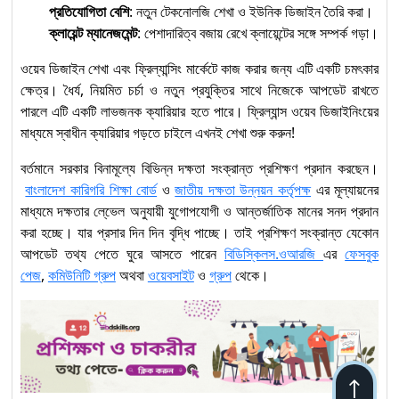
প্রতিযোগিতা বেশি
: নতুন টেকনোলজি শেখা ও ইউনিক ডিজাইন তৈরি করা।
ক্লায়েন্ট ম্যানেজমেন্ট
: পেশাদারিত্ব বজায় রেখে ক্লায়েন্টের সঙ্গে সম্পর্ক গড়া।
ওয়েব ডিজাইন শেখা এবং ফ্রিল্যান্সিং মার্কেটে কাজ করার জন্য এটি একটি চমৎকার
ক্ষেত্র। ধৈর্য, নিয়মিত চর্চা ও নতুন প্রযুক্তির সাথে নিজেকে আপডেট রাখতে
পারলে এটি একটি লাভজনক ক্যারিয়ার হতে পারে। ফ্রিল্যান্স ওয়েব ডিজাইনিংয়ের
মাধ্যমে স্বাধীন ক্যারিয়ার গড়তে চাইলে এখনই শেখা শুরু করুন!
বর্তমানে সরকার বিনামূল্যে বিভিন্ন দক্ষতা সংক্রান্ত প্রশিক্ষণ প্রদান করছেন।
বাংলাদেশ কারিগরি শিক্ষা বোর্ড
ও
জাতীয় দক্ষতা উন্নয়ন কর্তৃপক্ষ
এর মূল্যায়নের
মাধ্যমে দক্ষতার লে্ভেল অনুযায়ী যুগোপযোগী ও আন্তর্জাতিক মানের সনদ প্রদান
করা হচ্ছে। যার প্রসার দিন দিন বৃদ্ধি পাচ্ছে। তাই প্রশিক্ষণ সংক্রান্ত যেকোন
আপডেট তথ্য পেতে ঘুরে আসতে পারেন
বিডিস্কিলস.ওআরজি
এর
ফেসবুক
পেজ
,
কমিউনিটি গ্রুপ
অথবা
ওয়েবসাইট
ও
গ্রুপ
থেকে।