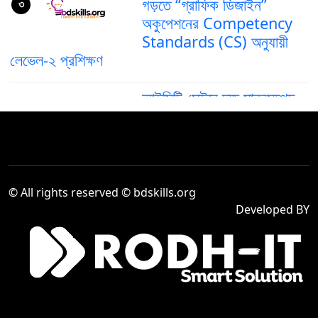
গড়তে “গ্রাফিক ডিজাইন”
৩
অকুপেশনের Competency
Standards (CS) অনুযায়ী
লেভেল-২ প্রশিক্ষণ
আইসিটি সেক্টরে দক্ষ মানবসম্পদ
গড়ে তুলতে ‘গ্রাফিক ডিজাইন’
৪
অকুপেশনের কম্পিটেন্সি স্ট্যান্ডার্ড
(CS) লেভেল–৪
দক্ষ মানবসম্পদ তৈরিতে আইসিটি
© All rights reserved © bdskills.org
সেক্টরে “Computer
৫
Developed BY
Operation Level-2”
প্রশিক্ষণের গুরুত্ব বৃদ্ধি
Venue Cashier,
Company : Sea Pearl
৬