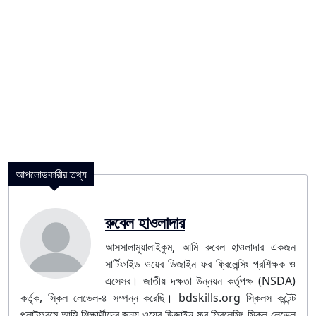
আপলোডকারীর তথ্য
রুবেল হাওলাদার
আসসালামুয়ালাইকুম, আমি রুবেল হাওলাদার একজন
সার্টিফাইড ওয়েব ডিজাইন ফর ফ্রিলেন্সিং প্রশিক্ষক ও
এসেসর। জাতীয় দক্ষতা উন্নয়ন কর্তৃপক্ষ (NSDA)
কর্তৃক, স্কিল লেভেল-৪ সম্পন্ন করেছি। bdskills.org স্কিলস কন্টেন্ট
প্লাটফরমে আমি শিক্ষার্থীদের জন্য ওয়েব ডিজাইন ফর ফ্রিলেন্সিং স্কিল লেভেল