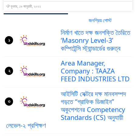
বুধবার, ১৯ জানুয়ারী, ২০২২
জনপ্রিয় পোস্ট
সর্বশেষ পোস্ট
নির্মাণ খাতে দক্ষ জনশক্তি তৈরিতে
‘Masonry Level-3’
১
কম্পিটেন্সি স্ট্যান্ডার্ডের গুরুত্ব
Area Manager,
Company : TAAZA
২
FEED INDUSTRIES LTD
আইসিটি সেক্টরে দক্ষ মানবসম্পদ
গড়তে “গ্রাফিক ডিজাইন”
৩
অকুপেশনের Competency
Standards (CS) অনুযায়ী
লেভেল-২ প্রশিক্ষণ