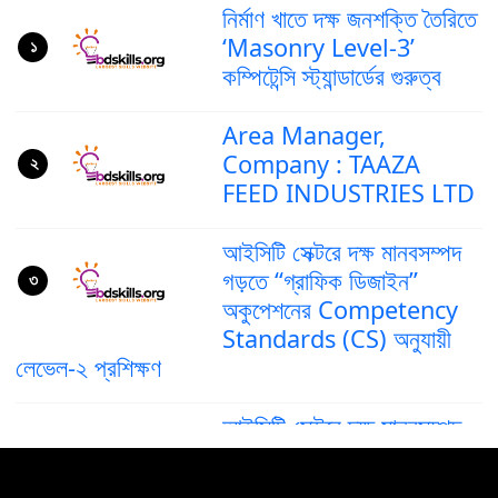
নির্মাণ খাতে দক্ষ জনশক্তি তৈরিতে
‘Masonry Level-3’
১
কম্পিটেন্সি স্ট্যান্ডার্ডের গুরুত্ব
Area Manager,
Company : TAAZA
২
FEED INDUSTRIES LTD
আইসিটি সেক্টরে দক্ষ মানবসম্পদ
গড়তে “গ্রাফিক ডিজাইন”
৩
অকুপেশনের Competency
Standards (CS) অনুযায়ী
লেভেল-২ প্রশিক্ষণ
আইসিটি সেক্টরে দক্ষ মানবসম্পদ
গড়ে তুলতে ‘গ্রাফিক ডিজাইন’
৪
অকুপেশনের কম্পিটেন্সি স্ট্যান্ডার্ড