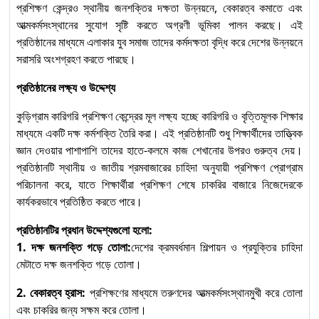
Standards অনুযায়ী Level-2
প্রশিক্ষণ কেন্দ্রও স্থানীয় জনশক্তির দক্ষতা উন্নয়নে, বেকারত্ব কমাতে এবং
আত্মকর্মসংস্থানের সুযোগ সৃষ্টি করতে অগ্রণী ভূমিকা পালন করছে। এই
Solar Electrical System
প্রতিষ্ঠানের মাধ্যমে এলাকার যুব সমাজ তাদের কর্মদক্ষতা বৃদ্ধি করে দেশের উন্নয়নে
Installation and
সরাসরি অংশগ্রহণ করতে পারছে।
১১
Maintenance (Level-1) :
প্রতিষ্ঠানের লক্ষ্য ও উদ্দেশ্য
Competency Standards
অনুযায়ী দক্ষতা উন্নয়নের প্রথম ধাপ
কুড়িগ্রাম কারিগরি প্রশিক্ষণ কেন্দ্রের মূল লক্ষ্য হচ্ছে কারিগরি ও বৃত্তিমূলক শিক্ষার
মাধ্যমে একটি দক্ষ কর্মশক্তি তৈরি করা। এই প্রতিষ্ঠানটি শুধু শিক্ষার্থীদের তাত্ত্বিক
জ্ঞান দেওয়ার পাশাপাশি তাদের হাতে-কলমে কাজ শেখানোর উপরও গুরুত্ব দেয়।
প্রতিষ্ঠানটি স্থানীয় ও জাতীয় শ্রমবাজারের চাহিদা অনুযায়ী প্রশিক্ষণ প্রোগ্রাম
পরিচালনা করে, যাতে শিক্ষার্থীরা প্রশিক্ষণ শেষে চাকরির বাজারে নিজেদেরকে
কার্যকরভাবে প্রতিষ্ঠিত করতে পারে।
প্রতিষ্ঠানটির প্রধান উদ্দেশ্যগুলো হলো:
1. দক্ষ জনশক্তি গড়ে তোলা:
দেশের ক্রমবর্ধমান শিল্পায়ন ও প্রযুক্তির চাহিদা
মেটাতে দক্ষ জনশক্তি গড়ে তোলা।
2. বেকারত্ব হ্রাস:
প্রশিক্ষণের মাধ্যমে তরুণদের আত্মকর্মসংস্থানমুখী করে তোলা
এবং চাকরির জন্য সক্ষম করে তোলা।