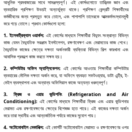
আধুনিক শ্রমবাজারের সাথে সামঞ্জস্যপূর্ণ। এই কোর্সগুলোতে তাত্ত্বিক জ্ঞান এবং
ব্যবহারিক প্রশিক্ষণ উভয়ই অন্তর্ভুক্ত থাকে। প্রশিক্ষণ কেন্দ্রটি শিক্ষার্থীদের
কর্মজীবনের জন্য প্রস্তুত করে তোলে, এবং পাশাপাশি তাদেরকে আত্মকর্মসংস্থানমুখী
করে গড়ে তোলে। প্রধান কোর্সগুলো হলো:
1. ইলেকট্রিক্যাল ওয়ার্কস:
এই কোর্সের মাধ্যমে শিক্ষার্থীরা বিদ্যুৎ সংক্রান্ত বিভিন্ন
কাজ যেমন বৈদ্যুতিক সরঞ্জাম ইনস্টলেশন, রক্ষণাবেক্ষণ এবং মেরামতের কাজ শেখে।
বৈদ্যুতিক কাজের ক্ষেত্রে দক্ষতা অর্জনকারী ব্যক্তিরা বিভিন্ন শিল্প কারখানা এবং
আবাসিক প্রকল্পে কাজ করতে সক্ষম হয়।
2. কম্পিউটার অফিস অ্যাপ্লিকেশন:
এই কোর্সের আওতায় শিক্ষার্থীরা কম্পিউটার
ব্যবহারের মৌলিক দক্ষতা অর্জন করে, যা অফিসে ব্যবহৃত সফটওয়্যার, ডাটা এন্ট্রি, ই-
মেইল ব্যবস্থাপনা এবং অন্যান্য অফিসিয়াল কাজে অত্যন্ত গুরুত্বপূর্ণ।
3. ফ্রিজ ও এয়ার কন্ডিশনিং (Refrigeration and Air
Conditioning):
এই কোর্সের মাধ্যমে শিক্ষার্থীরা ফ্রিজ এবং এয়ার কন্ডিশনার
মেরামত এবং রক্ষণাবেক্ষণের ক্ষেত্রে বিশেষজ্ঞ হতে পারে। এই কাজের দক্ষতা অর্জন
করে তারা স্থানীয় এবং আন্তর্জাতিক পর্যায়ে কাজের সুযোগ পায়।
4. অটোমোবাইল মেকানিক্স:
এই কোর্সটি অটোমোবাইল মেরামত ও রক্ষণাবেক্ষণের ওপর