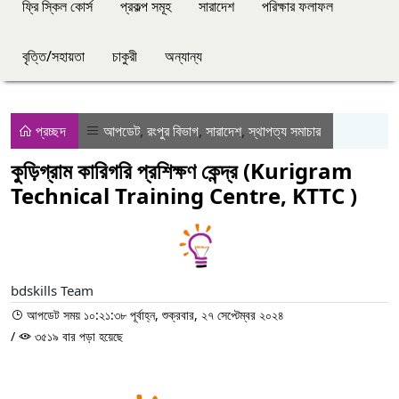
ফ্রি স্কিল কোর্স
প্রকল্প সমূহ
সারাদেশ
পরিক্ষার ফলাফল
বৃত্তি/সহায়তা
চাকুরী
অন্যান্য
প্রচ্ছদ
আপডেট
,
রংপুর বিভাগ
,
সারাদেশ
,
স্থাপত্য সমাচার
কুড়িগ্রাম কারিগরি প্রশিক্ষণ কেন্দ্র (Kurigram
Technical Training Centre, KTTC )
bdskills Team
আপডেট সময় ১০:২১:৩৮ পূর্বাহ্ন, শুক্রবার, ২৭ সেপ্টেম্বর ২০২৪
/
৩৫১৯ বার পড়া হয়েছে