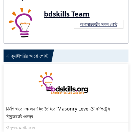
bdskills Team
আপলোডকারীর সকল পোস্ট
এ ক্যাটাগরির আরো পোস্ট
নির্মাণ খাতে দক্ষ জনশক্তি তৈরিতে ‘Masonry Level-3’ কম্পিটেন্সি
স্ট্যান্ডার্ডের গুরুত্ব
বুধবার, ১১ মার্চ, ২০২৬