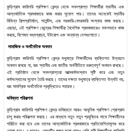
কুড়িগ্রাম কারিগরি প্রশিক্ষণ কেন্দ্র থেকে সনদপ্রাপ্ত শিক্ষার্থীরা স্থানীয় এবং
আন্তর্জাতিক শ্রমবাজারে কাজ করার সুযোগ পায়। তাদের অনেকেই স্থানীয়
বিভিন্ন শিল্পপ্রতিষ্ঠান, গার্মেন্টস, এবং সরকারি-বেসরকারি সংস্থায় কাজ করছে।
এছাড়া, এই প্রশিক্ষণ কেন্দ্রের শিক্ষার্থীরা বৈদেশিক শ্রমবাজারেও সফলভাবে কাজ
করছে, বিশেষত মধ্যপ্রাচ্য, ইউরোপ এবং অন্যান্য দেশগুলোতে।
সামাজিক ও অর্থনৈতিক অবদান
কুড়িগ্রাম কারিগরি প্রশিক্ষণ কেন্দ্র শুধুমাত্র শিক্ষার্থীদের ব্যক্তিগত উন্নয়নে
অবদান রাখছে না, বরং স্থানীয় এবং জাতীয় অর্থনীতিতে গুরুত্বপূর্ণ অবদান রাখছে।
এই প্রতিষ্ঠান থেকে সনদপ্রাপ্তরা আত্মকর্মসংস্থান সৃষ্টি করে এবং নতুন
কর্মসংস্থানের সুযোগ তৈরি করছে। তাদের দক্ষতা শুধুমাত্র ব্যক্তিগত উন্নতি নয়,
বরং সামগ্রিক অর্থনৈতিক প্রবৃদ্ধিতেও সহায়ক।
ভবিষ্যত পরিকল্পনা
কুড়িগ্রাম কারিগরি প্রশিক্ষণ কেন্দ্র ভবিষ্যতে আরও আধুনিক প্রশিক্ষণ প্রোগ্রাম
চালু করার পরিকল্পনা করছে। এর মাধ্যমে নতুন নতুন প্রযুক্তির সাথে শিক্ষার্থীদের
পরিচিত করা হবে এবং তাদের আন্তর্জাতিক শ্রমবাজারে প্রতিযোগিতামূলক করে
তোলা হবে। এ ছাড়াও, কেন্দ্রটির লক্ষ্য হলো আরও বেশি নারী শিক্ষার্থীকে কারিগরি