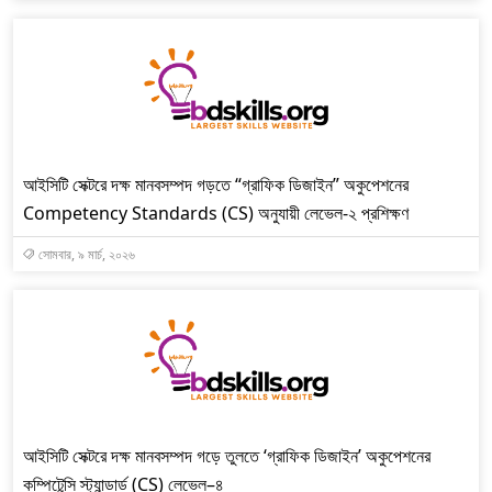
আইসিটি সেক্টরে দক্ষ মানবসম্পদ গড়তে “গ্রাফিক ডিজাইন” অকুপেশনের
Competency Standards (CS) অনুযায়ী লেভেল-২ প্রশিক্ষণ
সোমবার, ৯ মার্চ, ২০২৬
আইসিটি সেক্টরে দক্ষ মানবসম্পদ গড়ে তুলতে ‘গ্রাফিক ডিজাইন’ অকুপেশনের
কম্পিটেন্সি স্ট্যান্ডার্ড (CS) লেভেল–৪