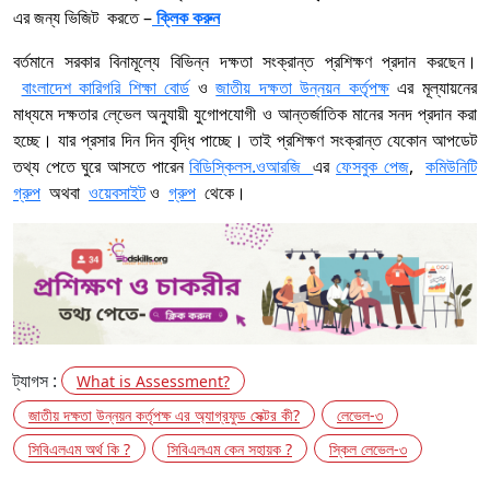
এর জন্য ভিজিট করতে –
ক্লিক করুন
বর্তমানে সরকার বিনামূল্যে বিভিন্ন দক্ষতা সংক্রান্ত প্রশিক্ষণ প্রদান করছেন।
বাংলাদেশ কারিগরি শিক্ষা বোর্ড
ও
জাতীয় দক্ষতা উন্নয়ন কর্তৃপক্ষ
এর মূল্যায়নের
মাধ্যমে দক্ষতার লে্ভেল অনুযায়ী যুগোপযোগী ও আন্তর্জাতিক মানের সনদ প্রদান করা
হচ্ছে। যার প্রসার দিন দিন বৃদ্ধি পাচ্ছে। তাই প্রশিক্ষণ সংক্রান্ত যেকোন আপডেট
তথ্য পেতে ঘুরে আসতে পারেন
বিডিস্কিলস.ওআরজি
এর
ফেসবুক পেজ
,
কমিউনিটি
গ্রুপ
অথবা
ওয়েবসাইট
ও
গ্রুপ
থেকে।
ট্যাগস :
What is Assessment?
জাতীয় দক্ষতা উন্নয়ন কর্তৃপক্ষ এর অ্যাগ্রফুড সেক্টর কী?
লেভেল-৩
সিবিএলএম অর্থ কি ?
সিবিএলএম কেন সহায়ক ?
স্কিল লেভেল-৩