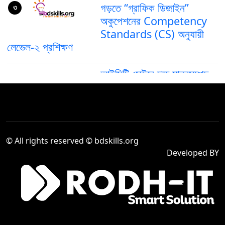
গড়তে “গ্রাফিক ডিজাইন”
৩
অকুপেশনের Competency
Standards (CS) অনুযায়ী
লেভেল-২ প্রশিক্ষণ
আইসিটি সেক্টরে দক্ষ মানবসম্পদ
গড়ে তুলতে ‘গ্রাফিক ডিজাইন’
৪
অকুপেশনের কম্পিটেন্সি স্ট্যান্ডার্ড
(CS) লেভেল–৪
দক্ষ মানবসম্পদ তৈরিতে আইসিটি
© All rights reserved © bdskills.org
সেক্টরে “Computer
৫
Developed BY
Operation Level-2”
প্রশিক্ষণের গুরুত্ব বৃদ্ধি
Venue Cashier,
Company : Sea Pearl
৬