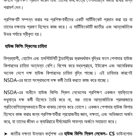
কলমে প্রশিক্ষণ প্রদান করেন এবং তাদের কর্মক্ষেত্রে পেশাদারিত্ব বজায় রাখার জন্য
পরামর্শ দেন।
প্রশিক্ষণটি সম্পন্ন করার পর প্রশিক্ষণার্থীদের একটি সার্টিফিকেট প্রদান করা হয় যা
তাদের দক্ষতার প্রমাণ হিসেবে কাজ করে। এ সার্টিফিকেটটি জাতীয় এবং আন্তর্জাতিক
উভয় পর্যায়ে স্বীকৃত হয়।
হাউজ কিপিং স্কিলের চাহিদা
বিশ্বব্যাপী, হোটেল এবং হসপিটালিটি ইন্ডাস্ট্রির ক্রমবর্ধমান বৃদ্ধির ফলে পেশাদার হাউজ
কিপারদের চাহিদা অত্যন্ত বেশি। বিশেষ করে মধ্যপ্রাচ্য, ইউরোপ এবং আমেরিকার
অনেক দেশে দক্ষ হাউজ কিপারদের চাহিদা বৃদ্ধি পাচ্ছে। এই চাহিদার কারণেই
NSDA-এর মতো সংস্থাগুলো দক্ষ কর্মী তৈরি করতে কাজ করে যাচ্ছে।
NSDA-এর অধীনে হাউজ কিপিং স্কিল লেভেলের প্রশিক্ষণ একজন ব্যক্তিকে
শুধুমাত্র দক্ষ কর্মী হিসেবে তৈরি করে না, বরং তাকে আন্তর্জাতিক শ্রমবাজারে
প্রতিযোগিতামূলকভাবে টিকে থাকার যোগ্য করে তোলে। একজন পেশাদার হাউজ কিপার
হিসেবে কাজ করার জন্য প্রশিক্ষণার্থীরা প্রয়োজনীয় জ্ঞান, দক্ষতা, এবং অভিজ্ঞতা অর্জন
করে, যা তাদের জীবন ও ক্যারিয়ারে দীর্ঘমেয়াদি সাফল্য অর্জনে সহায়তা করে।
➤ জাতীয় দক্ষতা উন্নয়ন কর্তৃপক্ষ এর
হাউজ কিপিং স্কিল লেভেল
–
CS
ডাউনলোড