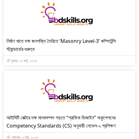
নির্মাণ খাতে দক্ষ জনশক্তি তৈরিতে ‘Masonry Level-3’ কম্পিটেন্সি
স্ট্যান্ডার্ডের গুরুত্ব
বুধবার, ১১ মার্চ, ২০২৬
আইসিটি সেক্টরে দক্ষ মানবসম্পদ গড়তে “গ্রাফিক ডিজাইন” অকুপেশনের
Competency Standards (CS) অনুযায়ী লেভেল-২ প্রশিক্ষণ
সোমবার, ৯ মার্চ, ২০২৬