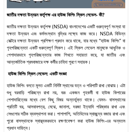
Level-3: Competency
Standards অনুযায়ী নতুন
জাতীয় দক্ষতা উন্নয়ন কর্তৃপক্ষ এর হাউজ কিপিং স্কিল লেভেল- কী?
দিগন্ত
জাতীয় দক্ষতা উন্নয়ন কর্তৃপক্ষ (NSDA) বাংলাদেশের একটি গুরুত্বপূর্ণ সংস্থা যা
“Solar Electrical
দক্ষতা উন্নয়ন এবং কর্মসংস্থান বৃদ্ধির লক্ষ্যে কাজ করে। NSDA বিভিন্ন
System Installation
সেক্টরে দক্ষতা উন্নয়ন প্রশিক্ষণ প্রদান করে থাকে, যার মধ্যে “হাউজ কিপিং” বা
১০
গৃহপরিচ্ছন্নতা একটি গুরুত্বপূর্ণ স্কিল। এই স্কিল লেভেল মানুষকে আধুনিক ও
and Maintenance”
পেশাদারভাবে গৃহপরিচ্ছন্নতার কাজ শিখতে সহায়তা করে, যা জাতীয় এবং
অকুপেশনে Competency
আন্তর্জাতিক শ্রমবাজারে দক্ষ কর্মীর চাহিদা পূরণে সহায়ক।
Standards অনুযায়ী Level-2
হাউজ কিপিং স্কিল লেভেল: একটি সংজ্ঞা
Solar Electrical System
হাউজ কিপিং বলতে মূলত একটি নির্দিষ্ট স্থানের যত্ন ও পরিপাটি রাখা বোঝায়। এটা
Installation and
১১
শুধু ঘরবাড়ি পরিচ্ছন্ন রাখা নয়, বরং একজন গৃহকর্মী বা হাউজ কিপারের
Maintenance (Level-1) :
পেশাদারিত্বের মধ্যে বেশ কিছু বিষয় অন্তর্ভুক্ত থাকে। যেমন- বাসস্থানের
Competency Standards
প্রতিটি ঘর, আসবাবপত্র, মেঝে, জানালা, দরজা ইত্যাদি পরিষ্কার রাখা এবং
অনুযায়ী দক্ষতা উন্নয়নের প্রথম ধাপ
সেগুলোর সঠিক ব্যবস্থাপনা করা। পাশাপাশি, অতিথিদের স্বাচ্ছন্দ্য বজায় রাখা এবং
পুরো বাসস্থানকে স্বাস্থ্যকরভাবে রক্ষণাবেক্ষণ করা হাউজ কিপিং-এর অন্যতম
প্রধান দায়িত্ব।