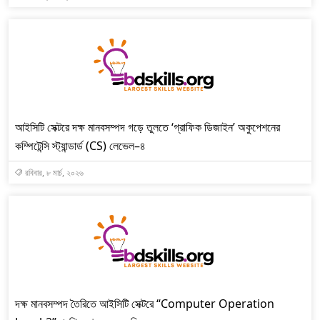
আইসিটি সেক্টরে দক্ষ মানবসম্পদ গড়ে তুলতে ‘গ্রাফিক ডিজাইন’ অকুপেশনের
কম্পিটেন্সি স্ট্যান্ডার্ড (CS) লেভেল–৪
রবিবার, ৮ মার্চ, ২০২৬
দক্ষ মানবসম্পদ তৈরিতে আইসিটি সেক্টরে “Computer Operation