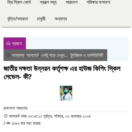
ফ্রি স্কিল কোর্স
প্রকল্প সমূহ
সারাদেশ
পরিক্ষার ফলাফল
বৃত্তি/সহায়তা
চাকুরী
অন্যান্য
প্রচ্ছদ
অন্যান্য
,
আপডেট
,
একটু পড়ে দেখুন...
,
ট্যুরিজম ও হসপিটালিটি
জাতীয় দক্ষতা উন্নয়ন কর্তৃপক্ষ এর হাউজ কিপিং স্কিল
লেভেল- কী?
রুকসানা আক্তার
আপডেট সময় ০৩:২৪:১২ পূর্বাহ্ন, শনিবার, ৩০ নভেম্বর ২০২৪
/
১৮৯৩ বার পড়া হয়েছে