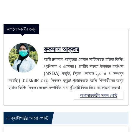
আপলোডকারীর তথ্য
রুকসানা আক্তার
আমি রুকসানা আক্তার একজন সার্টিফাইড হাউজ কিপিং
প্রশিক্ষক ও এসেসর। জাতীয় দক্ষতা উন্নয়ন কর্তৃপক্ষ
(NSDA) কর্তৃক, স্কিল লেভেল-২,৩ ও ৪ সম্পন্ন
করেছি। bdskills.org স্কিলস কন্টেন্ট প্লাটফরমে আমি শিক্ষার্থীদের জন্য
হাউজ কিপিং স্কিল লেভেল সম্পর্কিত নানা খুঁটিনাটি বিষয় নিয়ে আলোচনা করবো।
আপলোডকারীর সকল পোস্ট
এ ক্যাটাগরির আরো পোস্ট