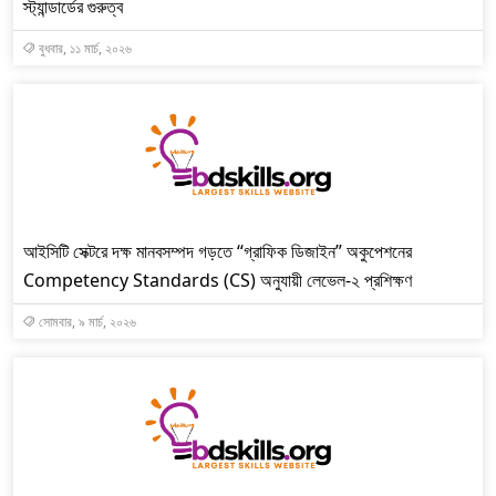
স্ট্যান্ডার্ডের গুরুত্ব
বুধবার, ১১ মার্চ, ২০২৬
আইসিটি সেক্টরে দক্ষ মানবসম্পদ গড়তে “গ্রাফিক ডিজাইন” অকুপেশনের
Competency Standards (CS) অনুযায়ী লেভেল-২ প্রশিক্ষণ
সোমবার, ৯ মার্চ, ২০২৬