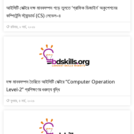
আইসিটি সেক্টরে দক্ষ মানবসম্পদ গড়ে তুলতে ‘গ্রাফিক ডিজাইন’ অকুপেশনের
কম্পিটেন্সি স্ট্যান্ডার্ড (CS) লেভেল–৪
রবিবার, ৮ মার্চ, ২০২৬
দক্ষ মানবসম্পদ তৈরিতে আইসিটি সেক্টরে “Computer Operation
Level-2” প্রশিক্ষণের গুরুত্ব বৃদ্ধি
বুধবার, ৪ মার্চ, ২০২৬