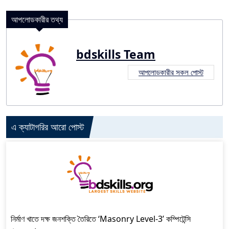
আপলোডকারীর তথ্য
bdskills Team
আপলোডকারীর সকল পোস্ট
এ ক্যাটাগরির আরো পোস্ট
নির্মাণ খাতে দক্ষ জনশক্তি তৈরিতে ‘Masonry Level-3’ কম্পিটেন্সি