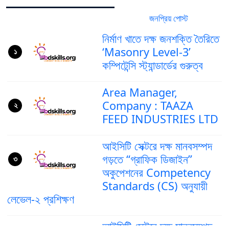
জনপ্রিয় পোস্ট
সর্বশেষ পোস্ট
নির্মাণ খাতে দক্ষ জনশক্তি তৈরিতে
‘Masonry Level-3’
১
কম্পিটেন্সি স্ট্যান্ডার্ডের গুরুত্ব
Area Manager,
Company : TAAZA
২
FEED INDUSTRIES LTD
আইসিটি সেক্টরে দক্ষ মানবসম্পদ
গড়তে “গ্রাফিক ডিজাইন”
৩
অকুপেশনের Competency
Standards (CS) অনুযায়ী
লেভেল-২ প্রশিক্ষণ
আইসিটি সেক্টরে দক্ষ মানবসম্পদ