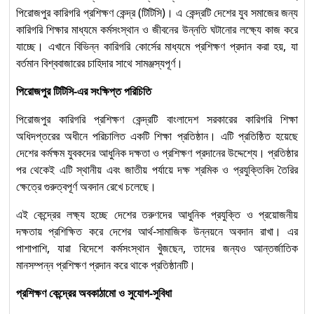
and Maintenance”
পিরোজপুর কারিগরি প্রশিক্ষণ কেন্দ্র (টিটিসি)। এ কেন্দ্রটি দেশের যুব সমাজের জন্য
অকুপেশনে Competency
কারিগরি শিক্ষার মাধ্যমে কর্মসংস্থান ও জীবনের উন্নতি ঘটানোর লক্ষ্যে কাজ করে
Standards অনুযায়ী Level-2
যাচ্ছে। এখানে বিভিন্ন কারিগরি কোর্সের মাধ্যমে প্রশিক্ষণ প্রদান করা হয়, যা
বর্তমান বিশ্ববাজারের চাহিদার সাথে সামঞ্জস্যপূর্ণ।
Solar Electrical System
পিরোজপুর টিটিসি-এর সংক্ষিপ্ত পরিচিতি
Installation and
১১
Maintenance (Level-1) :
পিরোজপুর কারিগরি প্রশিক্ষণ কেন্দ্রটি বাংলাদেশ সরকারের কারিগরি শিক্ষা
Competency Standards
অধিদপ্তরের অধীনে পরিচালিত একটি শিক্ষা প্রতিষ্ঠান। এটি প্রতিষ্ঠিত হয়েছে
দেশের কর্মক্ষম যুবকদের আধুনিক দক্ষতা ও প্রশিক্ষণ প্রদানের উদ্দেশ্যে। প্রতিষ্ঠার
অনুযায়ী দক্ষতা উন্নয়নের প্রথম ধাপ
পর থেকেই এটি স্থানীয় এবং জাতীয় পর্যায়ে দক্ষ শ্রমিক ও প্রযুক্তিবিদ তৈরির
ক্ষেত্রে গুরুত্বপূর্ণ অবদান রেখে চলেছে।
এই কেন্দ্রের লক্ষ্য হচ্ছে দেশের তরুণদের আধুনিক প্রযুক্তি ও প্রয়োজনীয়
দক্ষতায় প্রশিক্ষিত করে দেশের আর্থ-সামাজিক উন্নয়নে অবদান রাখা। এর
পাশাপাশি, যারা বিদেশে কর্মসংস্থান খুঁজছেন, তাদের জন্যও আন্তর্জাতিক
মানসম্পন্ন প্রশিক্ষণ প্রদান করে থাকে প্রতিষ্ঠানটি।
প্রশিক্ষণ কেন্দ্রের অবকাঠামো ও সুযোগ-সুবিধা