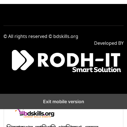
গড়ে তুলতে ‘গ্রাফিক ডিজাইন’
৪
অকুপেশনের কম্পিটেন্সি স্ট্যান্ডার্ড
(CS) লেভেল–৪
দক্ষ মানবসম্পদ তৈরিতে আইসিটি
© All rights reserved © bdskills.org
সেক্টরে “Computer
৫
Developed BY
Operation Level-2”
প্রশিক্ষণের গুরুত্ব বৃদ্ধি
Venue Cashier,
Company : Sea Pearl
৬
Beach Resort & Spa
Ltd.
Exit mobile version
নির্মাণ খাতে দক্ষ জনবল তৈরিতে
‘Electrical Installation
৭
and Maintenance for