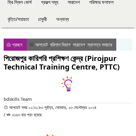
ফ্রি স্কিল কোর্স
প্রকল্প সমূহ
সারাদেশ
পরিক্ষার ফলাফল
বৃত্তি/সহায়তা
চাকুরী
অন্যান্য
প্রচ্ছদ
আপডেট
,
বরিশাল বিভাগ
,
সারাদেশ
,
স্থাপত্য সমাচার
পিরোজপুর কারিগরি প্রশিক্ষণ কেন্দ্র (Pirojpur
Technical Training Centre, PTTC)
bdskills Team
আপডেট সময় ০১:৩১:৪৩ পূর্বাহ্ন, সোমবার, ২৩ সেপ্টেম্বর ২০২৪
/
৩১৬৩ বার পড়া হয়েছে