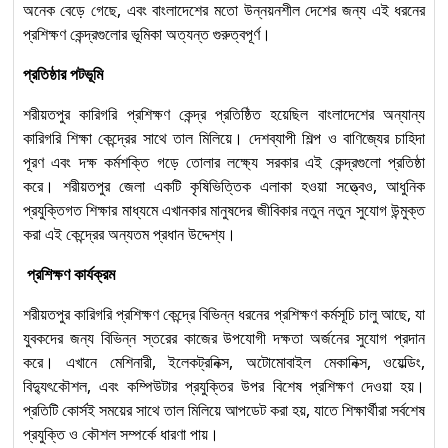
অনেক বেড়ে গেছে, এবং বাংলাদেশের মতো উন্নয়নশীল দেশের জন্য এই ধরনের
Standards অনুযায়ী Level-2
প্রশিক্ষণ কেন্দ্রগুলোর ভূমিকা অত্যন্ত গুরুত্বপূর্ণ।
Solar Electrical System
প্রতিষ্ঠার পটভূমি
Installation and
১১
শরীয়তপুর কারিগরি প্রশিক্ষণ কেন্দ্র প্রতিষ্ঠিত হয়েছিল বাংলাদেশের অন্যান্য
Maintenance (Level-1) :
কারিগরি শিক্ষা কেন্দ্রের সাথে তাল মিলিয়ে। দেশব্যাপী শিল্প ও বাণিজ্যের চাহিদা
Competency Standards
পূরণ এবং দক্ষ কর্মশক্তি গড়ে তোলার লক্ষ্যে সরকার এই কেন্দ্রগুলো প্রতিষ্ঠা
অনুযায়ী দক্ষতা উন্নয়নের প্রথম ধাপ
করে। শরীয়তপুর জেলা একটি কৃষিভিত্তিক এলাকা হওয়া সত্ত্বেও, আধুনিক
প্রযুক্তিগত শিক্ষার মাধ্যমে এখানকার মানুষদের জীবিকার নতুন নতুন সুযোগ উন্মুক্ত
করা এই কেন্দ্রের অন্যতম প্রধান উদ্দেশ্য।
প্রশিক্ষণ কার্যক্রম
শরীয়তপুর কারিগরি প্রশিক্ষণ কেন্দ্রে বিভিন্ন ধরনের প্রশিক্ষণ কর্মসূচি চালু আছে, যা
যুবকদের জন্য বিভিন্ন স্তরের কাজের উপযোগী দক্ষতা অর্জনের সুযোগ প্রদান
করে। এখানে মেশিনারী, ইলেকট্রনিক্স, অটোমোবাইল মেকানিক্স, ওয়েল্ডিং,
বিদ্যুৎকৌশল, এবং কম্পিউটার প্রযুক্তির উপর বিশেষ প্রশিক্ষণ দেওয়া হয়।
প্রতিটি কোর্সই সময়ের সাথে তাল মিলিয়ে আপডেট করা হয়, যাতে শিক্ষার্থীরা সর্বশেষ
প্রযুক্তি ও কৌশল সম্পর্কে ধারণা পায়।