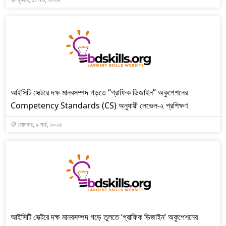
আইসিটি সেক্টরে দক্ষ মানবসম্পদ গড়তে “গ্রাফিক ডিজাইন” অকুপেশনের
Competency Standards (CS) অনুযায়ী লেভেল-২ প্রশিক্ষণ
সোমবার, ৯ মার্চ, ২০২৬
আইসিটি সেক্টরে দক্ষ মানবসম্পদ গড়ে তুলতে ‘গ্রাফিক ডিজাইন’ অকুপেশনের