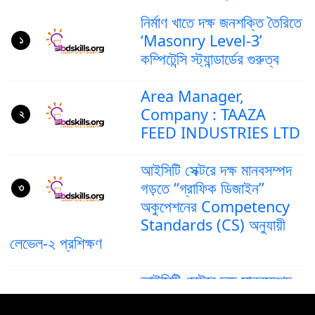
নির্মাণ খাতে দক্ষ জনশক্তি তৈরিতে
‘Masonry Level-3’
১
কম্পিটেন্সি স্ট্যান্ডার্ডের গুরুত্ব
Area Manager,
Company : TAAZA
২
FEED INDUSTRIES LTD
আইসিটি সেক্টরে দক্ষ মানবসম্পদ
গড়তে “গ্রাফিক ডিজাইন”
৩
অকুপেশনের Competency
Standards (CS) অনুযায়ী
লেভেল-২ প্রশিক্ষণ
আইসিটি সেক্টরে দক্ষ মানবসম্পদ
গড়ে তুলতে ‘গ্রাফিক ডিজাইন’
৪