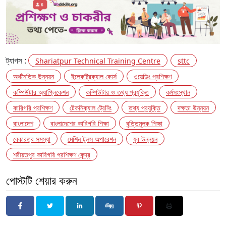
ট্যাগস :
Shariatpur Technical Training Centre
sttc
অর্থনৈতিক উন্নয়ন
ইলেকট্রিক্যাল কোর্স
ওয়েল্ডিং প্রশিক্ষণ
কম্পিউটার অ্যাপ্লিকেশন
কম্পিউটার ও তথ্য প্রযুক্তি
কর্মসংস্থান
কারিগরি প্রশিক্ষণ
টেকনিক্যাল ট্রেনিং
তথ্য প্রযুক্তি
দক্ষতা উন্নয়ন
বাংলাদেশ
বাংলাদেশের কারিগরি শিক্ষা
বৃত্তিমূলক শিক্ষা
বেকারত্ব সমস্যা
মেশিন টুলস অপারেশন
যুব উন্নয়ন
শরীয়তপুর কারিগরি প্রশিক্ষণ কেন্দ্র
পোস্টটি শেয়ার করুন