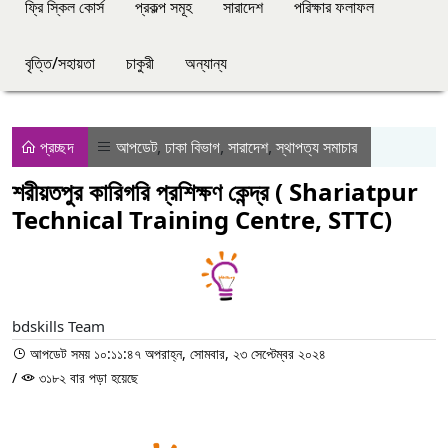
ফ্রি স্কিল কোর্স
প্রকল্প সমূহ
সারাদেশ
পরিক্ষার ফলাফল
বৃত্তি/সহায়তা
চাকুরী
অন্যান্য
প্রচ্ছদ
আপডেট
,
ঢাকা বিভাগ
,
সারাদেশ
,
স্থাপত্য সমাচার
শরীয়তপুর কারিগরি প্রশিক্ষণ কেন্দ্র ( Shariatpur
Technical Training Centre, STTC)
bdskills Team
আপডেট সময় ১০:১১:৪৭ অপরাহ্ন, সোমবার, ২৩ সেপ্টেম্বর ২০২৪
/
৩১৮২ বার পড়া হয়েছে