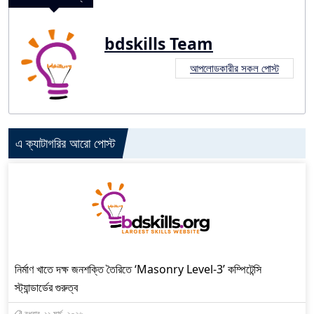
bdskills Team
আপলোডকারীর সকল পোস্ট
এ ক্যাটাগরির আরো পোস্ট
নির্মাণ খাতে দক্ষ জনশক্তি তৈরিতে ‘Masonry Level-3’ কম্পিটেন্সি
স্ট্যান্ডার্ডের গুরুত্ব
বুধবার, ১১ মার্চ, ২০২৬