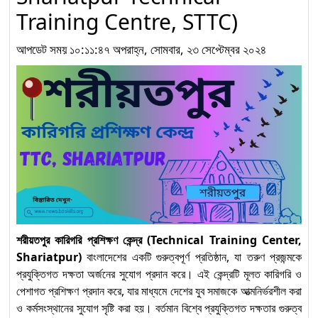
Training Centre, STTC)
নির্মাণ খাতে দক্ষ মানবসম্পদ গঠনে
আপডেট সময় ১০:১১:৪৭ অপরাহ্ন, সোমবার, ২৩ সেপ্টেম্বর ২০২৪
‘Electrical Installation
৮
and Maintenance for
Construction’ লেভেল-৩
কম্পিটেন্সি স্ট্যান্ডার্ডস
নির্মাণ খাতে দক্ষ জনশক্তি গঠনে
“Plumbing” অকুপেশন
৯
Level-3: Competency
Standards অনুযায়ী নতুন
দিগন্ত
শরীয়তপুর কারিগরি প্রশিক্ষণ কেন্দ্র (Technical Training Center,
Shariatpur)
বাংলাদেশের একটি গুরুত্বপূর্ণ প্রতিষ্ঠান, যা তরুণ প্রজন্মকে
“Solar Electrical
প্রযুক্তিগত দক্ষতা অর্জনের সুযোগ প্রদান করে। এই কেন্দ্রটি মূলত কারিগরি ও
System Installation
১০
পেশাগত প্রশিক্ষণ প্রদান করে, যার মাধ্যমে দেশের যুব সমাজকে আত্মনির্ভরশীল করা
and Maintenance”
ও কর্মসংস্থানের সুযোগ সৃষ্টি করা হয়। বর্তমান বিশ্বে প্রযুক্তিগত দক্ষতার গুরুত্ব
অকুপেশনে Competency