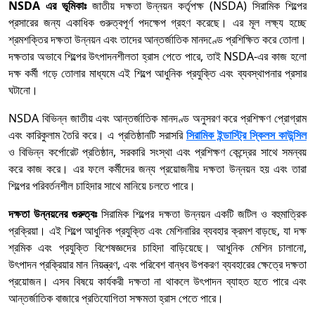
NSDA এর ভূমিকাঃ
জাতীয় দক্ষতা উন্নয়ন কর্তৃপক্ষ (NSDA) সিরামিক শিল্পের
প্রসারের জন্য একাধিক গুরুত্বপূর্ণ পদক্ষেপ গ্রহণ করেছে। এর মূল লক্ষ্য হচ্ছে
শ্রমশক্তির দক্ষতা উন্নয়ন এবং তাদের আন্তর্জাতিক মানদণ্ডে প্রশিক্ষিত করে তোলা।
দক্ষতার অভাবে শিল্পের উৎপাদনশীলতা হ্রাস পেতে পারে, তাই NSDA-এর কাজ হলো
দক্ষ কর্মী গড়ে তোলার মাধ্যমে এই শিল্পে আধুনিক প্রযুক্তি এবং ব্যবস্থাপনার প্রসার
ঘটানো।
NSDA বিভিন্ন জাতীয় এবং আন্তর্জাতিক মানদণ্ড অনুসরণ করে প্রশিক্ষণ প্রোগ্রাম
এবং কারিকুলাম তৈরি করে। এ প্রতিষ্ঠানটি সরাসরি
সিরামিক ইন্ডাস্ট্রি স্কিলস কাউন্সিল
ও বিভিন্ন কর্পোরেট প্রতিষ্ঠান, সরকারি সংস্থা এবং প্রশিক্ষণ কেন্দ্রের সাথে সমন্বয়
করে কাজ করে। এর ফলে কর্মীদের জন্য প্রয়োজনীয় দক্ষতা উন্নয়ন হয় এবং তারা
শিল্পের পরিবর্তনশীল চাহিদার সাথে মানিয়ে চলতে পারে।
দক্ষতা উন্নয়নের গুরুত্বঃ
সিরামিক শিল্পের দক্ষতা উন্নয়ন একটি জটিল ও বহুমাত্রিক
প্রক্রিয়া। এই শিল্পে আধুনিক প্রযুক্তি এবং মেশিনারির ব্যবহার ক্রমশ বাড়ছে, যা দক্ষ
শ্রমিক এবং প্রযুক্তি বিশেষজ্ঞদের চাহিদা বাড়িয়েছে। আধুনিক মেশিন চালানো,
উৎপাদন প্রক্রিয়ার মান নিয়ন্ত্রণ, এবং পরিবেশ বান্ধব উপকরণ ব্যবহারের ক্ষেত্রে দক্ষতা
প্রয়োজন। এসব বিষয়ে কার্যকরী দক্ষতা না থাকলে উৎপাদন ব্যাহত হতে পারে এবং
আন্তর্জাতিক বাজারে প্রতিযোগিতা সক্ষমতা হ্রাস পেতে পারে।