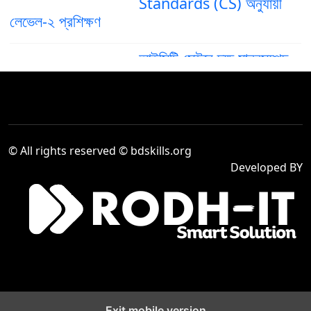
Standards (CS) অনুযায়ী
লেভেল-২ প্রশিক্ষণ
আইসিটি সেক্টরে দক্ষ মানবসম্পদ
গড়ে তুলতে ‘গ্রাফিক ডিজাইন’
৪
অকুপেশনের কম্পিটেন্সি স্ট্যান্ডার্ড
(CS) লেভেল–৪
দক্ষ মানবসম্পদ তৈরিতে আইসিটি
© All rights reserved © bdskills.org
সেক্টরে “Computer
৫
Developed BY
Operation Level-2”
প্রশিক্ষণের গুরুত্ব বৃদ্ধি
Venue Cashier,
Company : Sea Pearl
৬
Beach Resort & Spa
Ltd.
Exit mobile version