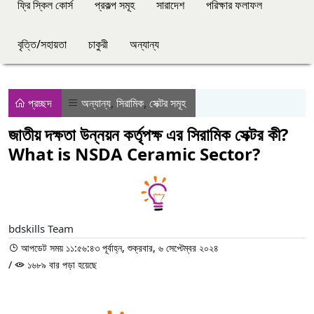
ফ্রি স্কিল কোর্স
প্রকল্প সমূহ
সারাদেশ
পরিক্ষার ফলাফল
বৃত্তি/সহায়তা
চাকুরী
অন্যান্য
প্রচ্ছদ
অন্যান্য
,
সিরামিক
,
সেক্টর সমূহ
জাতীয় দক্ষতা উন্নয়ন কর্তৃপক্ষ এর সিরামিক সেক্টর কী?
What is NSDA Ceramic Sector?
bdskills Team
আপডেট সময় ১১:৫৬:৪৩ পূর্বাহ্ন, শুক্রবার, ৬ সেপ্টেম্বর ২০২৪
/
১৬৮৯ বার পড়া হয়েছে