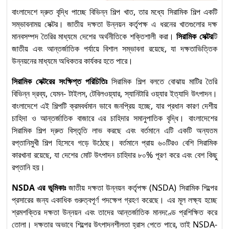
বাংলাদেশে দ্রুত বৃদ্ধি পাচ্ছে বিভিন্ন শিল্প খাত, তার মধ্যে সিরামিক শিল্প একটি
সম্ভাবনাময় সেক্টর। জাতীয় দক্ষতা উন্নয়ন কর্তৃপক্ষ এ ধরনের খাতগুলোর দক্ষ
“Solar Electrical
মানবসম্পদ তৈরির মাধ্যমে দেশের অর্থনীতিকে শক্তিশালী করা।
সিরামিক সেক্টর
টি
System Installation
১০
জাতীয় এবং আন্তর্জাতিক পর্যায়ে বিশাল সম্ভাবনা রয়েছে, যা দক্ষতাভিত্তিক
and Maintenance”
উন্নয়নের মাধ্যমে অধিকতর কার্যকর হতে পারে।
অকুপেশনে Competency
Standards অনুযায়ী Level-2
সিরামিক সেক্টরের সংক্ষিপ্ত পরিচিতিঃ
সিরামিক শিল্প বলতে বোঝায় মাটির তৈরি
বিভিন্ন দ্রব্য, যেমন- টাইলস, টেবিলওয়্যার, স্যানিটারি ওয়্যার ইত্যাদি উৎপাদন।
Solar Electrical System
বাংলাদেশে এই শিল্পটি ক্রমবর্ধমান ভাবে জনপ্রিয় হচ্ছে, যার প্রধান কারণ দেশীয়
Installation and
চাহিদা ও আন্তর্জাতিক বাজারে এর চাহিদার সমানুপাতিক বৃদ্ধি। বাংলাদেশের
১১
সিরামিক শিল্প দ্রুত বিস্তৃতি লাভ করছে এবং বর্তমানে এটি একটি অন্যতম
Maintenance (Level-1) :
রপ্তানিমুখী শিল্প হিসেবে গড়ে উঠেছে। বর্তমানে প্রায় ৬০টিরও বেশি সিরামিক
Competency Standards
কারখানা রয়েছে, যা দেশের মোট উৎপাদন চাহিদার ৮০% পূরণ করে এবং বেশ কিছু
অনুযায়ী দক্ষতা উন্নয়নের প্রথম ধাপ
রপ্তানি হয়।
NSDA এর ভূমিকাঃ
জাতীয় দক্ষতা উন্নয়ন কর্তৃপক্ষ (NSDA) সিরামিক শিল্পের
প্রসারের জন্য একাধিক গুরুত্বপূর্ণ পদক্ষেপ গ্রহণ করেছে। এর মূল লক্ষ্য হচ্ছে
শ্রমশক্তির দক্ষতা উন্নয়ন এবং তাদের আন্তর্জাতিক মানদণ্ডে প্রশিক্ষিত করে
তোলা। দক্ষতার অভাবে শিল্পের উৎপাদনশীলতা হ্রাস পেতে পারে, তাই NSDA-