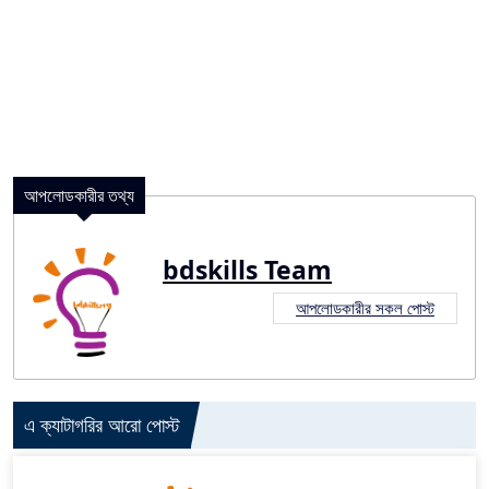
আপলোডকারীর তথ্য
bdskills Team
আপলোডকারীর সকল পোস্ট
এ ক্যাটাগরির আরো পোস্ট