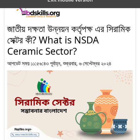
নির্মাণ খাতে দক্ষ জনবল তৈরিতে
‘Electrical Installation
৭
and Maintenance for
জাতীয় দক্ষতা উন্নয়ন কর্তৃপক্ষ এর সিরামিক
Construction’ অকুপেশনের
সেক্টর কী? What is NSDA
Competency Standards (CS) Level-1
Ceramic Sector?
নির্মাণ খাতে দক্ষ মানবসম্পদ গঠনে
আপডেট সময় ১১:৫৬:৪৩ পূর্বাহ্ন, শুক্রবার, ৬ সেপ্টেম্বর ২০২৪
‘Electrical Installation
৮
and Maintenance for
Construction’ লেভেল-৩
কম্পিটেন্সি স্ট্যান্ডার্ডস
নির্মাণ খাতে দক্ষ জনশক্তি গঠনে
“Plumbing” অকুপেশন
৯
Level-3: Competency
Standards অনুযায়ী নতুন
দিগন্ত