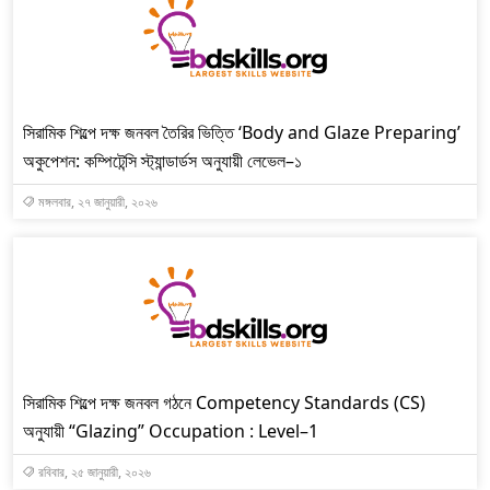
সিরামিক শিল্পে দক্ষ জনবল তৈরির ভিত্তি ‘Body and Glaze Preparing’
অকুপেশন: কম্পিটেন্সি স্ট্যান্ডার্ডস অনুযায়ী লেভেল–১
মঙ্গলবার, ২৭ জানুয়ারী, ২০২৬
সিরামিক শিল্পে দক্ষ জনবল গঠনে Competency Standards (CS)
অনুযায়ী “Glazing” Occupation : Level–1
রবিবার, ২৫ জানুয়ারী, ২০২৬