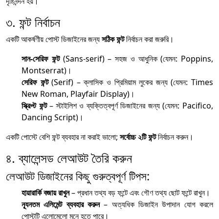
দৃষ্টিনন্দন হয়।
৩. ফন্ট নির্বাচন
একটি আকর্ষণীয় পোস্ট ডিজাইনের জন্য
সঠিক ফন্ট
নির্বাচন করা জরুরি।
সান-সেরিফ ফন্ট
(Sans-serif) – সহজ ও আধুনিক (যেমন: Poppins,
Montserrat)।
সেরিফ ফন্ট
(Serif) – ক্লাসিক ও প্রিমিয়াম লুকের জন্য (যেমন: Times
New Roman, Playfair Display)।
স্ক্রিপ্ট ফন্ট
– স্টাইলিশ ও ব্যক্তিত্বপূর্ণ ডিজাইনের জন্য (যেমন: Pacifico,
Dancing Script)।
একটি পোস্টে বেশি ফন্ট ব্যবহার না করাই ভালো;
সর্বোচ্চ ২টি ফন্ট
নির্বাচন করুন।
৪. ব্যালেন্সড লেআউট তৈরি করুন
লেআউট ডিজাইনের কিছু গুরুত্বপূর্ণ টিপস:
হায়ারার্কি বজায় রাখুন
– প্রধান তথ্য বড় ফন্টে এবং গৌণ তথ্য ছোট ফন্টে রাখুন।
ন্যূনতম এলিমেন্ট ব্যবহার করুন
– অত্যধিক ডিজাইন উপাদান যোগ করলে
পোস্টটি এলোমেলো মনে হতে পারে।