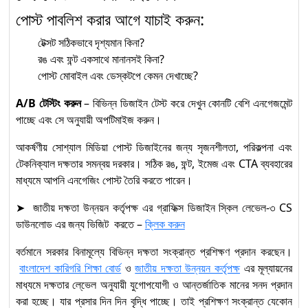
পোস্ট পাবলিশ করার আগে যাচাই করুন:
টেক্সট সঠিকভাবে দৃশ্যমান কিনা?
রঙ এবং ফন্ট একসাথে মানানসই কিনা?
পোস্ট মোবাইল এবং ডেস্কটপে কেমন দেখাচ্ছে?
A/B টেস্টিং করুন
– বিভিন্ন ডিজাইন টেস্ট করে দেখুন কোনটি বেশি এনগেজমেন্ট
পাচ্ছে এবং সে অনুযায়ী অপটিমাইজ করুন।
আকর্ষণীয় সোশ্যাল মিডিয়া পোস্ট ডিজাইনের জন্য সৃজনশীলতা, পরিকল্পনা এবং
টেকনিক্যাল দক্ষতার সমন্বয় দরকার। সঠিক রঙ, ফন্ট, ইমেজ এবং CTA ব্যবহারের
মাধ্যমে আপনি এনগেজিং পোস্ট তৈরি করতে পারেন।
➤ জাতীয় দক্ষতা উন্নয়ন কর্তৃপক্ষ এর গ্রাফিক্স ডিজাইন স্কিল লেভেল-৩ CS
ডাউনলোড এর জন্য ভিজিট করতে –
ক্লিক করুন
বর্তমানে সরকার বিনামূল্যে বিভিন্ন দক্ষতা সংক্রান্ত প্রশিক্ষণ প্রদান করছেন।
বাংলাদেশ কারিগরি শিক্ষা বোর্ড
ও
জাতীয় দক্ষতা উন্নয়ন কর্তৃপক্ষ
এর মূল্যায়নের
মাধ্যমে দক্ষতার লে্ভেল অনুযায়ী যুগোপযোগী ও আন্তর্জাতিক মানের সনদ প্রদান
করা হচ্ছে। যার প্রসার দিন দিন বৃদ্ধি পাচ্ছে। তাই প্রশিক্ষণ সংক্রান্ত যেকোন