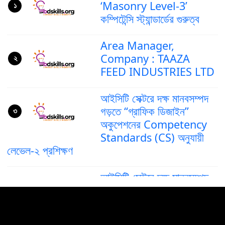
‘Masonry Level-3’
১
কম্পিটেন্সি স্ট্যান্ডার্ডের গুরুত্ব
Area Manager,
Company : TAAZA
২
FEED INDUSTRIES LTD
আইসিটি সেক্টরে দক্ষ মানবসম্পদ
গড়তে “গ্রাফিক ডিজাইন”
৩
অকুপেশনের Competency
Standards (CS) অনুযায়ী
লেভেল-২ প্রশিক্ষণ
আইসিটি সেক্টরে দক্ষ মানবসম্পদ
গড়ে তুলতে ‘গ্রাফিক ডিজাইন’
৪
অকুপেশনের কম্পিটেন্সি স্ট্যান্ডার্ড
(CS) লেভেল–৪