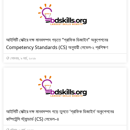
আইসিটি সেক্টরে দক্ষ মানবসম্পদ গড়তে “গ্রাফিক ডিজাইন” অকুপেশনের
Competency Standards (CS) অনুযায়ী লেভেল-২ প্রশিক্ষণ
সোমবার, ৯ মার্চ, ২০২৬
আইসিটি সেক্টরে দক্ষ মানবসম্পদ গড়ে তুলতে ‘গ্রাফিক ডিজাইন’ অকুপেশনের
কম্পিটেন্সি স্ট্যান্ডার্ড (CS) লেভেল–৪
রবিবার, ৮ মার্চ, ২০২৬