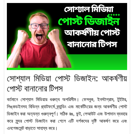
নির্মাণ খাতে দক্ষ মানবসম্পদ গঠনে
‘Electrical Installation
৮
and Maintenance for
Construction’ লেভেল-৩
কম্পিটেন্সি স্ট্যান্ডার্ডস
নির্মাণ খাতে দক্ষ জনশক্তি গঠনে
“Plumbing” অকুপেশন
৯
Level-3: Competency
Standards অনুযায়ী নতুন
সোশ্যাল মিডিয়া পোস্ট ডিজাইন: আকর্ষণীয়
দিগন্ত
পোস্ট বানানোর টিপস
“Solar Electrical
বর্তমানে সোশ্যাল মিডিয়ার গুরুত্ব অপরিসীম। ফেসবুক, ইনস্টাগ্রাম, টুইটার,
System Installation
১০
লিঙ্কডইনসহ বিভিন্ন প্ল্যাটফর্মে ব্র্যান্ডিং এবং মার্কেটিংয়ের জন্য আকর্ষণীয় পোস্ট
and Maintenance”
ডিজাইন করা অত্যন্ত গুরুত্বপূর্ণ। সঠিক রঙ, ফন্ট, লেআউট এবং উপাদান ব্যবহার
অকুপেশনে Competency
করে সুন্দর পোস্ট ডিজাইন করা গেলে এটি দর্শকদের দৃষ্টি আকর্ষণ করে এবং
Standards অনুযায়ী Level-2
এনগেজমেন্ট বাড়াতে সাহায্য করে।