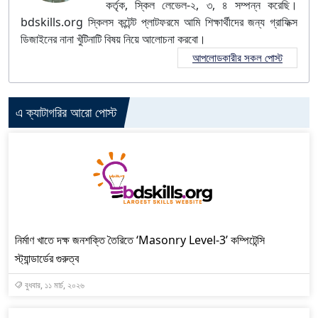
কর্তৃক, স্কিল লেভেল-২, ৩, ৪ সম্পন্ন করেছি।
bdskills.org স্কিলস কন্টেন্ট প্লাটফরমে আমি শিক্ষার্থীদের জন্য গ্রাফিক্স
ডিজাইনের নানা খুঁটিনাটি বিষয় নিয়ে আলোচনা করবো।
আপলোডকারীর সকল পোস্ট
এ ক্যাটাগরির আরো পোস্ট
নির্মাণ খাতে দক্ষ জনশক্তি তৈরিতে ‘Masonry Level-3’ কম্পিটেন্সি
স্ট্যান্ডার্ডের গুরুত্ব
বুধবার, ১১ মার্চ, ২০২৬