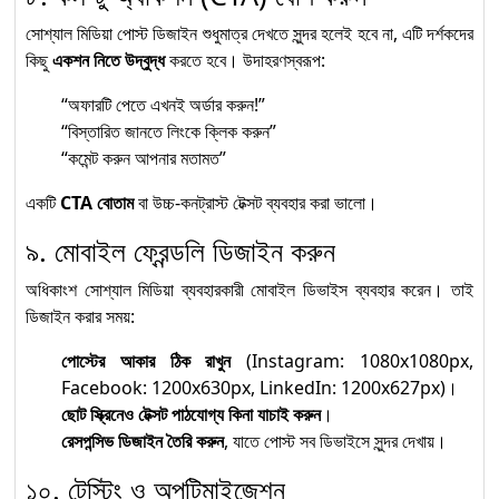
সোশ্যাল মিডিয়া পোস্ট ডিজাইন শুধুমাত্র দেখতে সুন্দর হলেই হবে না, এটি দর্শকদের
কিছু
একশন নিতে উদ্বুদ্ধ
করতে হবে। উদাহরণস্বরূপ:
“অফারটি পেতে এখনই অর্ডার করুন!”
“বিস্তারিত জানতে লিংকে ক্লিক করুন”
“কমেন্ট করুন আপনার মতামত”
একটি
CTA বোতাম
বা উচ্চ-কনট্রাস্ট টেক্সট ব্যবহার করা ভালো।
৯. মোবাইল ফ্রেন্ডলি ডিজাইন করুন
অধিকাংশ সোশ্যাল মিডিয়া ব্যবহারকারী মোবাইল ডিভাইস ব্যবহার করেন। তাই
ডিজাইন করার সময়:
পোস্টের আকার ঠিক রাখুন
(Instagram: 1080x1080px,
Facebook: 1200x630px, LinkedIn: 1200x627px)।
ছোট স্ক্রিনেও টেক্সট পাঠযোগ্য কিনা যাচাই করুন
।
রেসপন্সিভ ডিজাইন তৈরি করুন
, যাতে পোস্ট সব ডিভাইসে সুন্দর দেখায়।
১০. টেস্টিং ও অপটিমাইজেশন