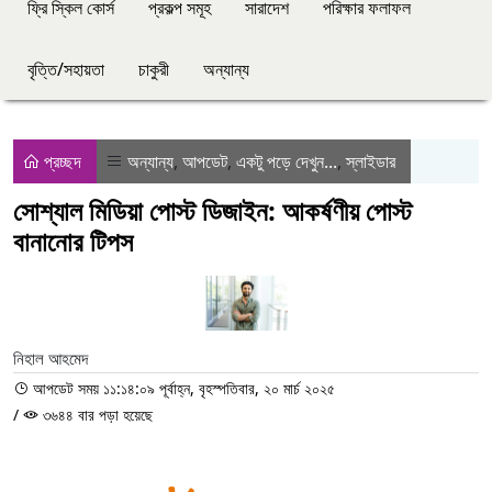
ফ্রি স্কিল কোর্স
প্রকল্প সমূহ
সারাদেশ
পরিক্ষার ফলাফল
বৃত্তি/সহায়তা
চাকুরী
অন্যান্য
প্রচ্ছদ
অন্যান্য
,
আপডেট
,
একটু পড়ে দেখুন...
,
স্লাইডার
সোশ্যাল মিডিয়া পোস্ট ডিজাইন: আকর্ষণীয় পোস্ট
বানানোর টিপস
নিহাল আহমেদ
আপডেট সময় ১১:১৪:০৯ পূর্বাহ্ন, বৃহস্পতিবার, ২০ মার্চ ২০২৫
/
৩৬৪৪ বার পড়া হয়েছে