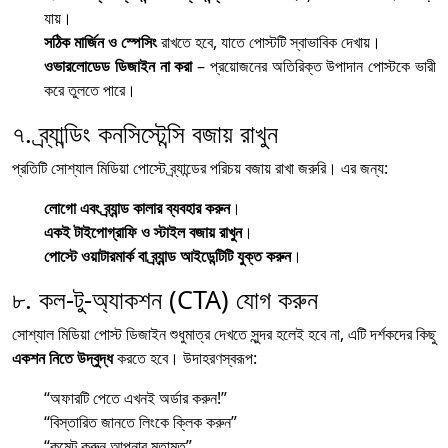
যায়।
সঠিক মার্জিন ও স্পেসিং
রাখতে হবে, যাতে পোস্টটি স্বাভাবিক দেখায়।
ওভারলোডেড ডিজাইন না করা
– প্রয়োজনের অতিরিক্ত উপাদান পোস্টকে ভারী
করে তুলতে পারে।
৭. ব্র্যান্ডিং কনসিস্টেন্সি বজায় রাখুন
প্রতিটি সোশ্যাল মিডিয়া পোস্টে ব্র্যান্ডের পরিচয় বজায় রাখা জরুরি। এর জন্য:
লোগো এবং ব্র্যান্ড কালার ব্যবহার করুন
।
একই টাইপোগ্রাফি ও স্টাইল বজায় রাখুন
।
পোস্টে ওয়াটারমার্ক বা ব্র্যান্ড আইডেন্টিটি যুক্ত করুন
।
৮. কল-টু-অ্যাকশন (CTA) যোগ করুন
সোশ্যাল মিডিয়া পোস্ট ডিজাইন শুধুমাত্র দেখতে সুন্দর হলেই হবে না, এটি দর্শকদের কিছু
একশন নিতে উদ্বুদ্ধ
করতে হবে। উদাহরণস্বরূপ:
“অফারটি পেতে এখনই অর্ডার করুন!”
“বিস্তারিত জানতে লিংকে ক্লিক করুন”
“কমেন্ট করুন আপনার মতামত”