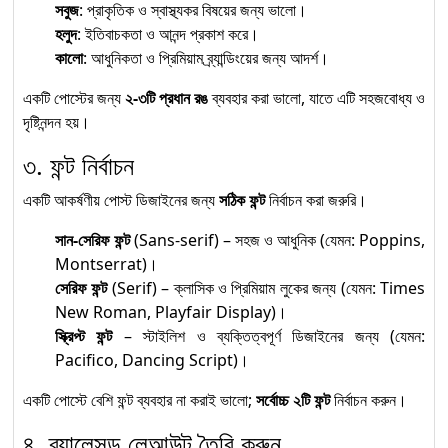
সবুজ
: প্রাকৃতিক ও স্বাস্থ্যকর বিষয়ের জন্য ভালো।
হলুদ
: ইতিবাচকতা ও আনন্দ প্রকাশ করে।
কালো
: আধুনিকতা ও প্রিমিয়াম ব্র্যান্ডিংয়ের জন্য আদর্শ।
একটি পোস্টের জন্য
২-৩টি প্রধান রঙ
ব্যবহার করা ভালো, যাতে এটি সহজবোধ্য ও
দৃষ্টিনন্দন হয়।
৩. ফন্ট নির্বাচন
একটি আকর্ষণীয় পোস্ট ডিজাইনের জন্য
সঠিক ফন্ট
নির্বাচন করা জরুরি।
সান-সেরিফ ফন্ট
(Sans-serif) – সহজ ও আধুনিক (যেমন: Poppins,
Montserrat)।
সেরিফ ফন্ট
(Serif) – ক্লাসিক ও প্রিমিয়াম লুকের জন্য (যেমন: Times
New Roman, Playfair Display)।
স্ক্রিপ্ট ফন্ট
– স্টাইলিশ ও ব্যক্তিত্বপূর্ণ ডিজাইনের জন্য (যেমন:
Pacifico, Dancing Script)।
একটি পোস্টে বেশি ফন্ট ব্যবহার না করাই ভালো;
সর্বোচ্চ ২টি ফন্ট
নির্বাচন করুন।
৪. ব্যালেন্সড লেআউট তৈরি করুন