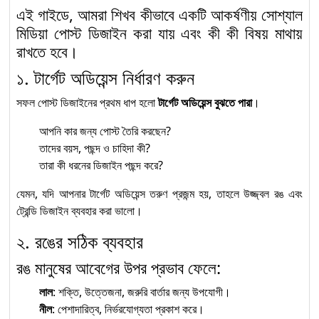
এই গাইডে, আমরা শিখব কীভাবে একটি আকর্ষণীয় সোশ্যাল
Solar Electrical System
মিডিয়া পোস্ট ডিজাইন করা যায় এবং কী কী বিষয় মাথায়
Installation and
১১
রাখতে হবে।
Maintenance (Level-1) :
১. টার্গেট অডিয়েন্স নির্ধারণ করুন
Competency Standards
অনুযায়ী দক্ষতা উন্নয়নের প্রথম ধাপ
সফল পোস্ট ডিজাইনের প্রথম ধাপ হলো
টার্গেট অডিয়েন্স বুঝতে পারা
।
আপনি কার জন্য পোস্ট তৈরি করছেন?
তাদের বয়স, পছন্দ ও চাহিদা কী?
তারা কী ধরনের ডিজাইন পছন্দ করে?
যেমন, যদি আপনার টার্গেট অডিয়েন্স তরুণ প্রজন্ম হয়, তাহলে উজ্জ্বল রঙ এবং
ট্রেন্ডি ডিজাইন ব্যবহার করা ভালো।
২. রঙের সঠিক ব্যবহার
রঙ মানুষের আবেগের উপর প্রভাব ফেলে:
লাল
: শক্তি, উত্তেজনা, জরুরি বার্তার জন্য উপযোগী।
নীল
: পেশাদারিত্ব, নির্ভরযোগ্যতা প্রকাশ করে।