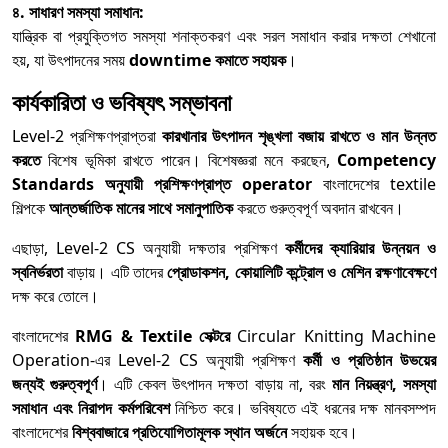
৪. সাধারণ সমস্যা সমাধান:
যান্ত্রিক বা প্রযুক্তিগত সমস্যা শনাক্তকরণ এবং সরল সমাধান করার দক্ষতা শেখানো
হয়, যা উৎপাদনের সময়
downtime কমাতে সহায়ক
।
কার্যকারিতা ও ভবিষ্যৎ সম্ভাবনা
Level-2 প্রশিক্ষণপ্রাপ্তরা
কারখানার উৎপাদন শৃঙ্খলা বজায় রাখতে ও মান উন্নত
করতে
বিশেষ ভূমিকা রাখতে পারেন। বিশেষজ্ঞরা মনে করছেন,
Competency
Standards অনুযায়ী প্রশিক্ষণপ্রাপ্ত operator
বাংলাদেশের textile
শিল্পকে
আন্তর্জাতিক মানের সাথে সমানুপাতিক
করতে গুরুত্বপূর্ণ অবদান রাখবেন।
এছাড়া, Level-2 CS অনুযায়ী দক্ষতার প্রশিক্ষণ
কর্মীদের ক্যারিয়ার উন্নয়ন ও
স্বনির্ভরতা
বাড়ায়। এটি তাদের
প্রোডাকশন, কোয়ালিটি কন্ট্রোল ও মেশিন রক্ষণাবেক্ষণে
দক্ষ করে তোলে।
বাংলাদেশের
RMG & Textile সেক্টরে
Circular Knitting Machine
Operation-এর Level-2 CS অনুযায়ী প্রশিক্ষণ
কর্মী ও প্রতিষ্ঠান উভয়ের
জন্যই গুরুত্বপূর্ণ
। এটি কেবল উৎপাদন দক্ষতা বাড়ায় না, বরং
মান নিয়ন্ত্রণ, সমস্যা
সমাধান এবং নিরাপদ কর্মপরিবেশ
নিশ্চিত করে। ভবিষ্যতে এই ধরনের দক্ষ মানবসম্পদ
বাংলাদেশের
বিশ্ববাজারে প্রতিযোগিতামূলক স্থান অর্জনে
সহায়ক হবে।