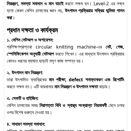
নিয়ন্ত্রণ, সমস্যা সমাধান ও মান যাচাই
করতে সক্ষম হন। Level-2 এর লক্ষ্য
হলো কেবল মেশিন চালানোর জ্ঞান নয়,
উৎপাদন প্রক্রিয়ায় সক্রিয় ভূমিকা পালন
করা
।
প্রধান দক্ষতা ও কার্যক্রম
১. মেশিন সেটআপ ও অপারেশন:
প্রশিক্ষণপ্রাপ্তরা circular knitting machine-এর
নেট, গেজ,
স্পেসিফিকেশন অনুযায়ী সেটআপ
করতে শিখেন। এর মাধ্যমে উৎপাদন প্রক্রিয়ায়
কোনও ধরনের ব্যাঘাত ছাড়াই মসৃণ কাজ সম্পন্ন হয়।
২. উৎপাদন মান নিয়ন্ত্রণ:
তারা উৎপাদিত ফ্যাব্রিকের
মান পরীক্ষা, defect শনাক্তকরণ এবং রিপোর্টিং
করতে সক্ষম হন। এটি কারখানায়
মান নিয়ন্ত্রণ ও উৎপাদন দক্ষতা
বাড়ায়।
৩. সেফটি ও হাইজিন:
মেশিন চালানোর সময়
নিরাপত্তা বিধি ও স্বাস্থ্য সংক্রান্ত নিয়মাবলী
মেনে চলার
ওপর বিশেষ গুরুত্ব দেওয়া হয়।
৪. সাধারণ সমস্যা সমাধান:
যান্ত্রিক বা প্রযুক্তিগত সমস্যা শনাক্তকরণ এবং সরল সমাধান করার দক্ষতা