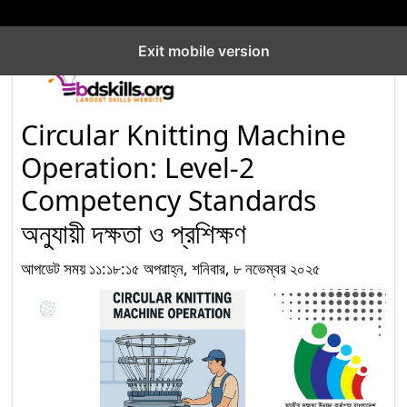
Beach Resort & Spa
Ltd.
Exit mobile version
নির্মাণ খাতে দক্ষ জনবল তৈরিতে
‘Electrical Installation
৭
and Maintenance for
Circular Knitting Machine
Construction’ অকুপেশনের
Operation: Level-2
Competency Standards (CS) Level-1
Competency Standards
নির্মাণ খাতে দক্ষ মানবসম্পদ গঠনে
অনুযায়ী দক্ষতা ও প্রশিক্ষণ
‘Electrical Installation
৮
and Maintenance for
আপডেট সময় ১১:১৮:১৫ অপরাহ্ন, শনিবার, ৮ নভেম্বর ২০২৫
Construction’ লেভেল-৩
কম্পিটেন্সি স্ট্যান্ডার্ডস
নির্মাণ খাতে দক্ষ জনশক্তি গঠনে
“Plumbing” অকুপেশন
৯