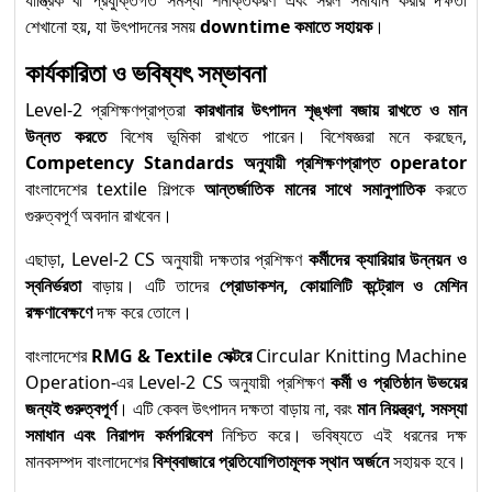
শেখানো হয়, যা উৎপাদনের সময়
downtime কমাতে সহায়ক
।
কার্যকারিতা ও ভবিষ্যৎ সম্ভাবনা
Level-2 প্রশিক্ষণপ্রাপ্তরা
কারখানার উৎপাদন শৃঙ্খলা বজায় রাখতে ও মান
উন্নত করতে
বিশেষ ভূমিকা রাখতে পারেন। বিশেষজ্ঞরা মনে করছেন,
Competency Standards অনুযায়ী প্রশিক্ষণপ্রাপ্ত operator
বাংলাদেশের textile শিল্পকে
আন্তর্জাতিক মানের সাথে সমানুপাতিক
করতে
গুরুত্বপূর্ণ অবদান রাখবেন।
এছাড়া, Level-2 CS অনুযায়ী দক্ষতার প্রশিক্ষণ
কর্মীদের ক্যারিয়ার উন্নয়ন ও
স্বনির্ভরতা
বাড়ায়। এটি তাদের
প্রোডাকশন, কোয়ালিটি কন্ট্রোল ও মেশিন
রক্ষণাবেক্ষণে
দক্ষ করে তোলে।
বাংলাদেশের
RMG & Textile সেক্টরে
Circular Knitting Machine
Operation-এর Level-2 CS অনুযায়ী প্রশিক্ষণ
কর্মী ও প্রতিষ্ঠান উভয়ের
জন্যই গুরুত্বপূর্ণ
। এটি কেবল উৎপাদন দক্ষতা বাড়ায় না, বরং
মান নিয়ন্ত্রণ, সমস্যা
সমাধান এবং নিরাপদ কর্মপরিবেশ
নিশ্চিত করে। ভবিষ্যতে এই ধরনের দক্ষ
মানবসম্পদ বাংলাদেশের
বিশ্ববাজারে প্রতিযোগিতামূলক স্থান অর্জনে
সহায়ক হবে।