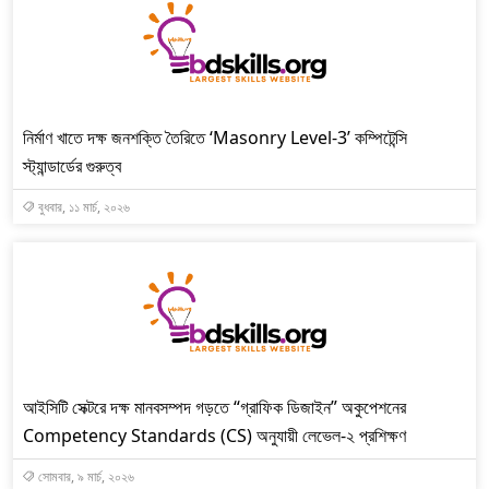
নির্মাণ খাতে দক্ষ জনশক্তি তৈরিতে ‘Masonry Level-3’ কম্পিটেন্সি
স্ট্যান্ডার্ডের গুরুত্ব
বুধবার, ১১ মার্চ, ২০২৬
আইসিটি সেক্টরে দক্ষ মানবসম্পদ গড়তে “গ্রাফিক ডিজাইন” অকুপেশনের
Competency Standards (CS) অনুযায়ী লেভেল-২ প্রশিক্ষণ
সোমবার, ৯ মার্চ, ২০২৬