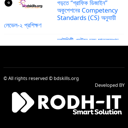
গড়তে “গ্রাফিক ডিজাইন”
৩
অকুপেশনের Competency
Standards (CS) অনুযায়ী
লেভেল-২ প্রশিক্ষণ
আইসিটি সেক্টরে দক্ষ মানবসম্পদ
গড়ে তুলতে ‘গ্রাফিক ডিজাইন’
৪
অকুপেশনের কম্পিটেন্সি স্ট্যান্ডার্ড
(CS) লেভেল–৪
দক্ষ মানবসম্পদ তৈরিতে আইসিটি
© All rights reserved © bdskills.org
সেক্টরে “Computer
৫
Developed BY
Operation Level-2”
প্রশিক্ষণের গুরুত্ব বৃদ্ধি
Venue Cashier,
Company : Sea Pearl
৬