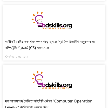
আইসিটি সেক্টরে দক্ষ মানবসম্পদ গড়ে তুলতে ‘গ্রাফিক ডিজাইন’ অকুপেশনের
কম্পিটেন্সি স্ট্যান্ডার্ড (CS) লেভেল–৪
রবিবার, ৮ মার্চ, ২০২৬
দক্ষ মানবসম্পদ তৈরিতে আইসিটি সেক্টরে “Computer Operation
Level-2” প্রশিক্ষণের গুরুত্ব বৃদ্ধি