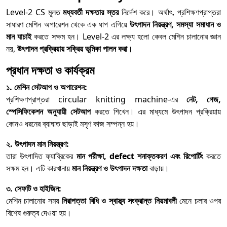
Level-2 CS মূলত
মধ্যবর্তী দক্ষতার স্তর
নির্দেশ করে। অর্থাৎ, প্রশিক্ষণপ্রাপ্তরা
সাধারণ মেশিন অপারেশন থেকে এক ধাপ এগিয়ে
উৎপাদন নিয়ন্ত্রণ, সমস্যা সমাধান ও
মান যাচাই
করতে সক্ষম হন। Level-2 এর লক্ষ্য হলো কেবল মেশিন চালানোর জ্ঞান
নয়,
উৎপাদন প্রক্রিয়ায় সক্রিয় ভূমিকা পালন করা
।
প্রধান দক্ষতা ও কার্যক্রম
১. মেশিন সেটআপ ও অপারেশন:
প্রশিক্ষণপ্রাপ্তরা circular knitting machine-এর
নেট, গেজ,
স্পেসিফিকেশন অনুযায়ী সেটআপ
করতে শিখেন। এর মাধ্যমে উৎপাদন প্রক্রিয়ায়
কোনও ধরনের ব্যাঘাত ছাড়াই মসৃণ কাজ সম্পন্ন হয়।
২. উৎপাদন মান নিয়ন্ত্রণ:
তারা উৎপাদিত ফ্যাব্রিকের
মান পরীক্ষা, defect শনাক্তকরণ এবং রিপোর্টিং
করতে
সক্ষম হন। এটি কারখানায়
মান নিয়ন্ত্রণ ও উৎপাদন দক্ষতা
বাড়ায়।
৩. সেফটি ও হাইজিন:
মেশিন চালানোর সময়
নিরাপত্তা বিধি ও স্বাস্থ্য সংক্রান্ত নিয়মাবলী
মেনে চলার ওপর
বিশেষ গুরুত্ব দেওয়া হয়।