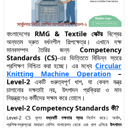
Level-3: Competency
Standards অনুযায়ী নতুন
দিগন্ত
“Solar Electrical
বাংলাদেশের
RMG & Textile সেক্টর
বিশ্বের
System Installation
১০
অন্যতম দ্রুত বর্ধনশীল শিল্পক্ষেত্র। এখানে দক্ষ
and Maintenance”
মানবসম্পদ তৈরির জন্য
Competency
অকুপেশনে Competency
Standards (CS)
-এর ভিত্তিতে বিভিন্ন স্তরে
Standards অনুযায়ী Level-2
প্রশিক্ষণ নিশ্চিত করা হচ্ছে। এর মধ্যে
Circular
Knitting Machine Operation
–
Solar Electrical System
Level-2
একটি গুরুত্বপূর্ণ ধাপ, যা কেবল যন্ত্র
Installation and
১১
চালানোর দক্ষতাই নয়, উৎপাদন প্রক্রিয়া ও মান
Maintenance (Level-1) :
নিয়ন্ত্রণেও কর্মীদের সক্ষম করে তোলে।
Competency Standards
অনুযায়ী দক্ষতা উন্নয়নের প্রথম ধাপ
Level-2 Competency Standards কী?
Level-2 CS মূলত
মধ্যবর্তী দক্ষতার স্তর
নির্দেশ করে। অর্থাৎ,
প্রশিক্ষণপ্রাপ্তরা সাধারণ মেশিন অপারেশন থেকে এক ধাপ এগিয়ে
উৎপাদন