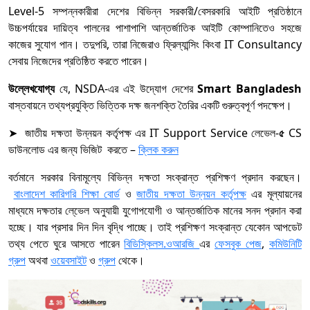
Level-5 সম্পন্নকারীরা দেশের বিভিন্ন সরকারী/বেসরকারি আইটি প্রতিষ্ঠানে
উচ্চপর্যায়ের দায়িত্ব পালনের পাশাপাশি আন্তর্জাতিক আইটি কোম্পানিতেও সহজে
কাজের সুযোগ পান। তদুপরি, তারা নিজেরাও ফ্রিল্যান্সিং কিংবা IT Consultancy
সেবায় নিজেদের প্রতিষ্ঠিত করতে পারেন।
উল্লেখযোগ্য
যে, NSDA-এর এই উদ্যোগ দেশের
Smart Bangladesh
বাস্তবায়নে তথ্যপ্রযুক্তি ভিত্তিক দক্ষ জনশক্তি তৈরির একটি গুরুত্বপূর্ণ পদক্ষেপ।
➤ জাতীয় দক্ষতা উন্নয়ন কর্তৃপক্ষ এর IT Support Service লেভেল-
৫
CS
ডাউনলোড এর জন্য ভিজিট করতে –
ক্লিক করুন
বর্তমানে সরকার বিনামূল্যে বিভিন্ন দক্ষতা সংক্রান্ত প্রশিক্ষণ প্রদান করছেন।
বাংলাদেশ কারিগরি শিক্ষা বোর্ড
ও
জাতীয় দক্ষতা উন্নয়ন কর্তৃপক্ষ
এর মূল্যায়নের
মাধ্যমে দক্ষতার লে্ভেল অনুযায়ী যুগোপযোগী ও আন্তর্জাতিক মানের সনদ প্রদান করা
হচ্ছে। যার প্রসার দিন দিন বৃদ্ধি পাচ্ছে। তাই প্রশিক্ষণ সংক্রান্ত যেকোন আপডেট
তথ্য পেতে ঘুরে আসতে পারেন
বিডিস্কিলস.ওআরজি
এর
ফেসবুক পেজ
,
কমিউনিটি
গ্রুপ
অথবা
ওয়েবসাইট
ও
গ্রুপ
থেকে।