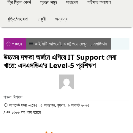
ফ্রি স্কিল কোর্স
প্রকল্প সমূহ
সারাদেশ
পরিক্ষার ফলাফল
বৃত্তি/সহায়তা
চাকুরী
অন্যান্য
প্রচ্ছদ
আইসিটি
,
আপডেট
,
একটু পড়ে দেখুন...
,
স্লাইডার
উচ্চতর দক্ষতা অর্জনে এগিয়ে IT Support সেবা
খাতে: এনএসডিএ’র Level-5 প্রশিক্ষণ
পারুল বিশ্বাস
আপডেট সময় ০৫:৪৫:০৫ অপরাহ্ন, বুধবার, ৬ অগাস্ট ২০২৫
/
১৩৬৬ বার পড়া হয়েছে