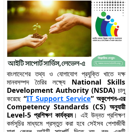
and Maintenance for
Construction’ লেভেল-৩
কম্পিটেন্সি স্ট্যান্ডার্ডস
নির্মাণ খাতে দক্ষ জনশক্তি গঠনে
“Plumbing” অকুপেশন
৯
Level-3: Competency
Standards অনুযায়ী নতুন
দিগন্ত
বাংলাদেশের তথ্য ও যোগাযোগ প্রযুক্তি খাতে দক্ষ
“Solar Electrical
মানবসম্পদ তৈরির লক্ষ্যে
National Skills
System Installation
Development Authority (NSDA)
চালু
১০
and Maintenance”
করেছে
“
IT Support Service
” অকুপেশন-এর
অকুপেশনে Competency
Competency Standards (CS) অনুযায়ী
Standards অনুযায়ী Level-2
Level-5 প্রশিক্ষণ কার্যক্রম
। এই উন্নত প্রশিক্ষণ
কর্মসূচির মাধ্যমে প্রস্তুত করা হবে সেইসব পেশাজীবী
Solar Electrical System
যারা কেবল আইটি সাপোর্ট দিতে নয়, বরং একটি