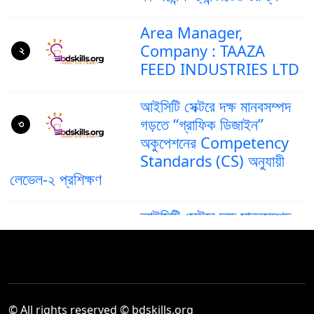
Area Manager,
Company : TAAZA
২
FEED INDUSTRIES LTD
আইসিটি সেক্টরে দক্ষ মানবসম্পদ
গড়তে “গ্রাফিক ডিজাইন”
৩
অকুপেশনের Competency
Standards (CS) অনুযায়ী
লেভেল-২ প্রশিক্ষণ
আইসিটি সেক্টরে দক্ষ মানবসম্পদ
গড়ে তুলতে ‘গ্রাফিক ডিজাইন’
৪
অকুপেশনের কম্পিটেন্সি স্ট্যান্ডার্ড
(CS) লেভেল–৪
দক্ষ মানবসম্পদ তৈরিতে আইসিটি
© All rights reserved © bdskills.org