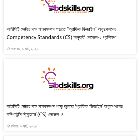
আইসিটি সেক্টরে দক্ষ মানবসম্পদ গড়তে “গ্রাফিক ডিজাইন” অকুপেশনের
Competency Standards (CS) অনুযায়ী লেভেল-২ প্রশিক্ষণ
সোমবার, ৯ মার্চ, ২০২৬
আইসিটি সেক্টরে দক্ষ মানবসম্পদ গড়ে তুলতে ‘গ্রাফিক ডিজাইন’ অকুপেশনের
কম্পিটেন্সি স্ট্যান্ডার্ড (CS) লেভেল–৪
রবিবার, ৮ মার্চ, ২০২৬