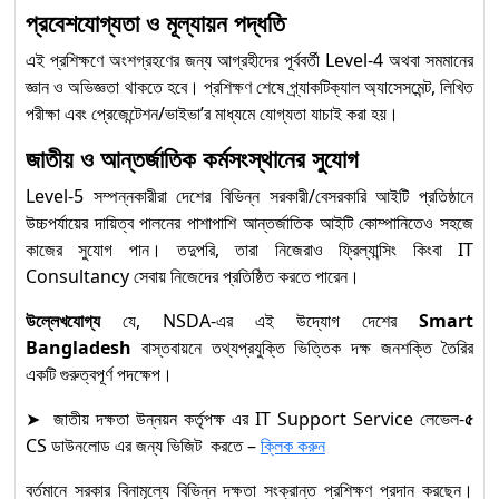
প্রবেশযোগ্যতা ও মূল্যায়ন পদ্ধতি
এই প্রশিক্ষণে অংশগ্রহণের জন্য আগ্রহীদের পূর্ববর্তী Level-4 অথবা সমমানের
জ্ঞান ও অভিজ্ঞতা থাকতে হবে। প্রশিক্ষণ শেষে প্র্যাকটিক্যাল অ্যাসেসমেন্ট, লিখিত
পরীক্ষা এবং প্রেজেন্টেশন/ভাইভা’র মাধ্যমে যোগ্যতা যাচাই করা হয়।
জাতীয় ও আন্তর্জাতিক কর্মসংস্থানের সুযোগ
Level-5 সম্পন্নকারীরা দেশের বিভিন্ন সরকারী/বেসরকারি আইটি প্রতিষ্ঠানে
উচ্চপর্যায়ের দায়িত্ব পালনের পাশাপাশি আন্তর্জাতিক আইটি কোম্পানিতেও সহজে
কাজের সুযোগ পান। তদুপরি, তারা নিজেরাও ফ্রিল্যান্সিং কিংবা IT
Consultancy সেবায় নিজেদের প্রতিষ্ঠিত করতে পারেন।
উল্লেখযোগ্য
যে, NSDA-এর এই উদ্যোগ দেশের
Smart
Bangladesh
বাস্তবায়নে তথ্যপ্রযুক্তি ভিত্তিক দক্ষ জনশক্তি তৈরির
একটি গুরুত্বপূর্ণ পদক্ষেপ।
➤ জাতীয় দক্ষতা উন্নয়ন কর্তৃপক্ষ এর IT Support Service লেভেল-
৫
CS ডাউনলোড এর জন্য ভিজিট করতে –
ক্লিক করুন
বর্তমানে সরকার বিনামূল্যে বিভিন্ন দক্ষতা সংক্রান্ত প্রশিক্ষণ প্রদান করছেন।