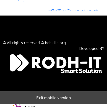
আইসিটি সেক্টরে দক্ষ মানবসম্পদ
গড়ে তুলতে ‘গ্রাফিক ডিজাইন’
৪
অকুপেশনের কম্পিটেন্সি স্ট্যান্ডার্ড
(CS) লেভেল–৪
দক্ষ মানবসম্পদ তৈরিতে আইসিটি
© All rights reserved © bdskills.org
সেক্টরে “Computer
৫
Developed BY
Operation Level-2”
প্রশিক্ষণের গুরুত্ব বৃদ্ধি
Venue Cashier,
Company : Sea Pearl
৬
Beach Resort & Spa
Ltd.
Exit mobile version
নির্মাণ খাতে দক্ষ জনবল তৈরিতে