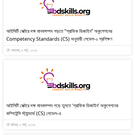
আইসিটি সেক্টরে দক্ষ মানবসম্পদ গড়তে “গ্রাফিক ডিজাইন” অকুপেশনের
Competency Standards (CS) অনুযায়ী লেভেল-২ প্রশিক্ষণ
সোমবার, ৯ মার্চ, ২০২৬
আইসিটি সেক্টরে দক্ষ মানবসম্পদ গড়ে তুলতে ‘গ্রাফিক ডিজাইন’ অকুপেশনের
কম্পিটেন্সি স্ট্যান্ডার্ড (CS) লেভেল–৪
রবিবার, ৮ মার্চ, ২০২৬