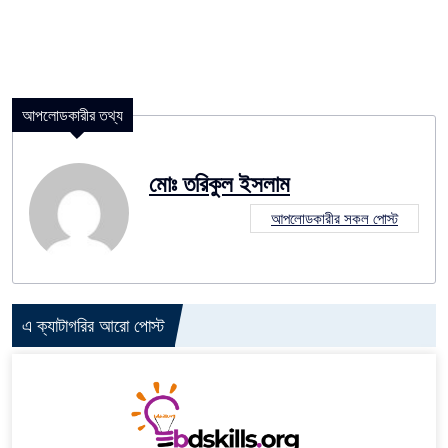
আপলোডকারীর তথ্য
মোঃ তরিকুল ইসলাম
আপলোডকারীর সকল পোস্ট
এ ক্যাটাগরির আরো পোস্ট