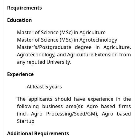
“Solar Electrical
Requirements
System Installation
১০
and Maintenance”
Education
অকুপেশনে Competency
Master of Science (MSc) in Agriculture
Standards অনুযায়ী Level-2
Master of Science (MSc) in Agrotechnology
Master’s/Postgraduate degree in Agriculture,
Solar Electrical System
Agrotechnology, and Agriculture Extension from
Installation and
১১
any reputed University.
Maintenance (Level-1) :
Experience
Competency Standards
অনুযায়ী দক্ষতা উন্নয়নের প্রথম ধাপ
At least 5 years
The applicants should have experience in the
following business area(s): Agro based firms
(incl. Agro Processing/Seed/GM), Agro based
Startup
Additional Requirements