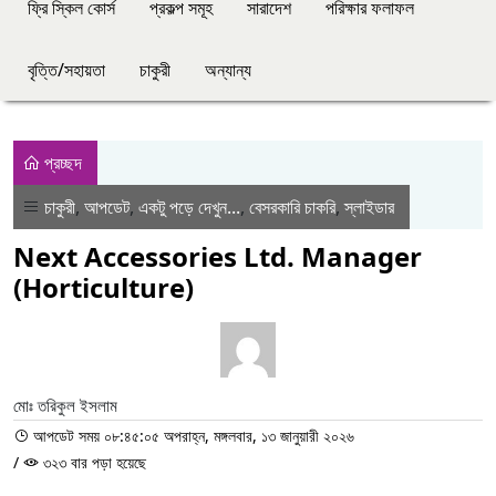
ফ্রি স্কিল কোর্স
প্রকল্প সমূহ
সারাদেশ
পরিক্ষার ফলাফল
বৃত্তি/সহায়তা
চাকুরী
অন্যান্য
প্রচ্ছদ
চাকুরী
,
আপডেট
,
একটু পড়ে দেখুন...
,
বেসরকারি চাকরি
,
স্লাইডার
Next Accessories Ltd. Manager
(Horticulture)
মোঃ তরিকুল ইসলাম
আপডেট সময় ০৮:৪৫:০৫ অপরাহ্ন, মঙ্গলবার, ১৩ জানুয়ারী ২০২৬
/
৩২৩ বার পড়া হয়েছে