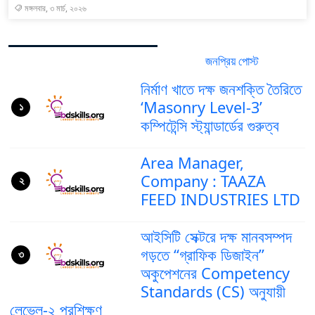
মঙ্গলবার, ৩ মার্চ, ২০২৬
জনপ্রিয় পোস্ট
সর্বশেষ পোস্ট
নির্মাণ খাতে দক্ষ জনশক্তি তৈরিতে
‘Masonry Level-3’
১
কম্পিটেন্সি স্ট্যান্ডার্ডের গুরুত্ব
Area Manager,
Company : TAAZA
২
FEED INDUSTRIES LTD
আইসিটি সেক্টরে দক্ষ মানবসম্পদ
গড়তে “গ্রাফিক ডিজাইন”
৩
অকুপেশনের Competency
Standards (CS) অনুযায়ী
লেভেল-২ প্রশিক্ষণ