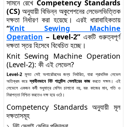
সামনে রেখে
Competency Standards
Solar Electrical System
(CS)
অনুযায়ী বিভিন্ন অকুপেশনের লেভেলভিত্তিক
Installation and
১১
দক্ষতা নির্ধারণ করা হয়েছে। এরই ধারাবাহিকতায়
Maintenance (Level-1) :
“
Knit Sewing Machine
Competency Standards
অনুযায়ী দক্ষতা উন্নয়নের প্রথম ধাপ
Operation
– Level-2”
একটি গুরুত্বপূর্ণ
দক্ষতা স্তর হিসেবে বিবেচিত হচ্ছে।
Knit Sewing Machine Operation
(Level-2): কী এই লেভেল?
Level-2
মূলত সেই অপারেটরদের জন্য নির্ধারিত, যারা প্রাথমিক লেভেল
অতিক্রম করে
স্বাধীনভাবে নিট গার্মেন্টস সেলাইয়ের কাজ
করতে সক্ষম। এই
লেভেলে একজন কর্মী শুধুমাত্র মেশিন চালানো নয়, বরং কাজের মান, গতি ও
নিরাপত্তা নিশ্চিত করতেও দক্ষ হয়ে ওঠে।
Competency Standards অনুযায়ী মূল
দক্ষতাসমূহ
১. নিট সেলাই মেশিন পরিচালনা