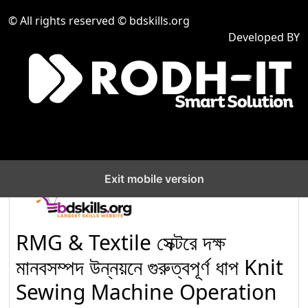
দক্ষ মানবসম্পদ তৈরিতে আইসিটি
© All rights reserved © bdskills.org
সেক্টরে “Computer
৫
Developed BY
Operation Level-2”
প্রশিক্ষণের গুরুত্ব বৃদ্ধি
Venue Cashier,
Company : Sea Pearl
৬
Beach Resort & Spa
Ltd.
Exit mobile version
নির্মাণ খাতে দক্ষ জনবল তৈরিতে
‘Electrical Installation
৭
and Maintenance for
RMG & Textile সেক্টরে দক্ষ
Construction’ অকুপেশনের
মানবসম্পদ উন্নয়নে গুরুত্বপূর্ণ ধাপ Knit
Competency Standards (CS) Level-1
Sewing Machine Operation
নির্মাণ খাতে দক্ষ মানবসম্পদ গঠনে