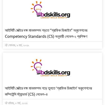
আইসিটি সেক্টরে দক্ষ মানবসম্পদ গড়তে “গ্রাফিক ডিজাইন” অকুপেশনের
Competency Standards (CS) অনুযায়ী লেভেল-২ প্রশিক্ষণ
সোমবার, ৯ মার্চ, ২০২৬
আইসিটি সেক্টরে দক্ষ মানবসম্পদ গড়ে তুলতে ‘গ্রাফিক ডিজাইন’ অকুপেশনের
কম্পিটেন্সি স্ট্যান্ডার্ড (CS) লেভেল–৪
রবিবার, ৮ মার্চ, ২০২৬