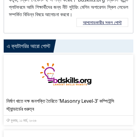
প্লাটফরমে আমি শিক্ষার্থীদের জন্য নীট সুইয়িং মেশিন অপারেশন স্কিল লেভেল
সম্পর্কিত বিভিন্ন বিষয়ে আলোচনা করবো।
আপলোডকারীর সকল পোস্ট
এ ক্যাটাগরির আরো পোস্ট
নির্মাণ খাতে দক্ষ জনশক্তি তৈরিতে ‘Masonry Level-3’ কম্পিটেন্সি
স্ট্যান্ডার্ডের গুরুত্ব
বুধবার, ১১ মার্চ, ২০২৬