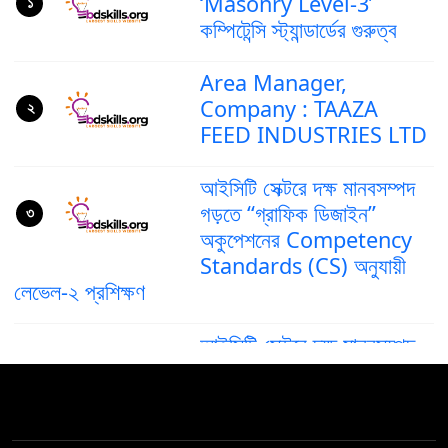
‘Masonry Level-3’
১
কম্পিটেন্সি স্ট্যান্ডার্ডের গুরুত্ব
Area Manager,
Company : TAAZA
২
FEED INDUSTRIES LTD
আইসিটি সেক্টরে দক্ষ মানবসম্পদ
গড়তে “গ্রাফিক ডিজাইন”
৩
অকুপেশনের Competency
Standards (CS) অনুযায়ী
লেভেল-২ প্রশিক্ষণ
আইসিটি সেক্টরে দক্ষ মানবসম্পদ
গড়ে তুলতে ‘গ্রাফিক ডিজাইন’
৪
অকুপেশনের কম্পিটেন্সি স্ট্যান্ডার্ড
(CS) লেভেল–৪