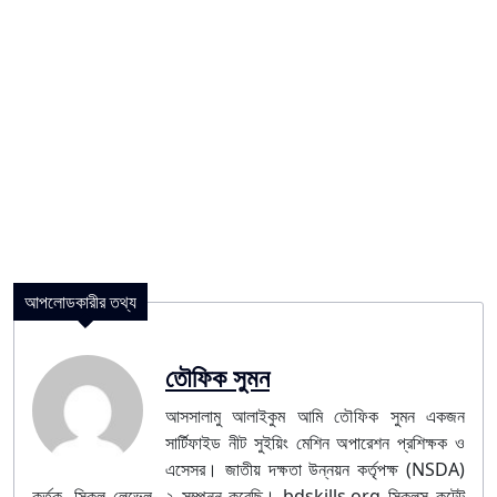
আপলোডকারীর তথ্য
তৌফিক সুমন
আসসালামু আলাইকুম আমি তৌফিক সুমন একজন
সার্টিফাইড নীট সুইয়িং মেশিন অপারেশন প্রশিক্ষক ও
এসেসর। জাতীয় দক্ষতা উন্নয়ন কর্তৃপক্ষ (NSDA)
কর্তৃক, স্কিল লেভেল- ২ সম্পন্ন করেছি। bdskills.org স্কিলস কন্টেন্ট