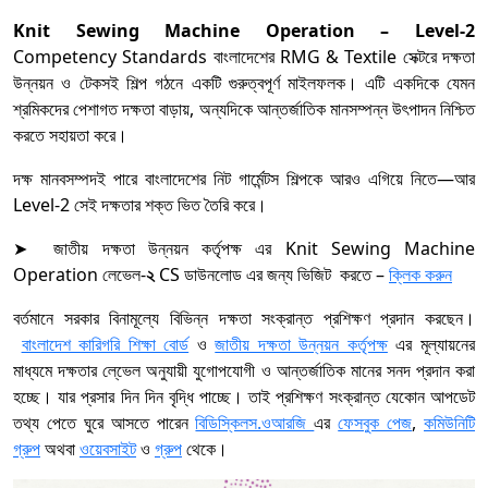
Knit Sewing Machine Operation – Level-2
Competency Standards বাংলাদেশের RMG & Textile সেক্টরে দক্ষতা
উন্নয়ন ও টেকসই শিল্প গঠনে একটি গুরুত্বপূর্ণ মাইলফলক। এটি একদিকে যেমন
শ্রমিকদের পেশাগত দক্ষতা বাড়ায়, অন্যদিকে আন্তর্জাতিক মানসম্পন্ন উৎপাদন নিশ্চিত
করতে সহায়তা করে।
দক্ষ মানবসম্পদই পারে বাংলাদেশের নিট গার্মেন্টস শিল্পকে আরও এগিয়ে নিতে—আর
Level-2 সেই দক্ষতার শক্ত ভিত তৈরি করে।
➤ জাতীয় দক্ষতা উন্নয়ন কর্তৃপক্ষ এর Knit Sewing Machine
Operation
লেভেল-
২
CS ডাউনলোড এর জন্য ভিজিট করতে –
ক্লিক করুন
বর্তমানে সরকার বিনামূল্যে বিভিন্ন দক্ষতা সংক্রান্ত প্রশিক্ষণ প্রদান করছেন।
বাংলাদেশ কারিগরি শিক্ষা বোর্ড
ও
জাতীয় দক্ষতা উন্নয়ন কর্তৃপক্ষ
এর মূল্যায়নের
মাধ্যমে দক্ষতার লে্ভেল অনুযায়ী যুগোপযোগী ও আন্তর্জাতিক মানের সনদ প্রদান করা
হচ্ছে। যার প্রসার দিন দিন বৃদ্ধি পাচ্ছে। তাই প্রশিক্ষণ সংক্রান্ত যেকোন আপডেট
তথ্য পেতে ঘুরে আসতে পারেন
বিডিস্কিলস.ওআরজি
এর
ফেসবুক পেজ
,
কমিউনিটি
গ্রুপ
অথবা
ওয়েবসাইট
ও
গ্রুপ
থেকে।