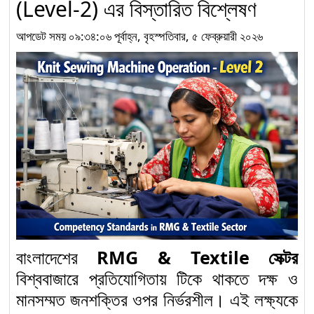
(Level-2) এর বিস্তারিত বিশ্লেষণ
‘Electrical Installation
৮
and Maintenance for
আপডেট সময় ০৯:৩৪:০৬ পূর্বাহ্ন, বৃহস্পতিবার, ৫ ফেব্রুয়ারী ২০২৬
Construction’ লেভেল-৩
কম্পিটেন্সি স্ট্যান্ডার্ডস
নির্মাণ খাতে দক্ষ জনশক্তি গঠনে
“Plumbing” অকুপেশন
৯
Level-3: Competency
Standards অনুযায়ী নতুন
দিগন্ত
“Solar Electrical
System Installation
১০
and Maintenance”
বাংলাদেশের
RMG & Textile সেক্টর
অকুপেশনে Competency
বিশ্ববাজারে প্রতিযোগিতায় টিকে থাকতে দক্ষ ও
Standards অনুযায়ী Level-2
মানসম্মত জনশক্তির ওপর নির্ভরশীল। এই লক্ষ্যকে