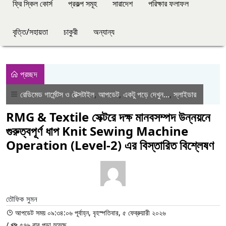
ফ্রি স্কিল কোর্স
প্রকল্প সমূহ
সারাদেশ
পরিক্ষার ফলাফল
বৃত্তি/সহায়তা
চাকুরী
অন্যান্য
প্রচ্ছদ
রেডিমেড গার্মেন্টস ও টেক্সটাইল
,
আপডেট
,
একটু পড়ে দেখুন...
,
স্লাইডার
RMG & Textile সেক্টরে দক্ষ মানবসম্পদ উন্নয়নে
গুরুত্বপূর্ণ ধাপ Knit Sewing Machine
Operation (Level-2) এর বিস্তারিত বিশ্লেষণ
তৌফিক সুমন
আপডেট সময় ০৯:৩৪:০৬ পূর্বাহ্ন, বৃহস্পতিবার, ৫ ফেব্রুয়ারী ২০২৬
/
৫৭৬ বার পড়া হয়েছে