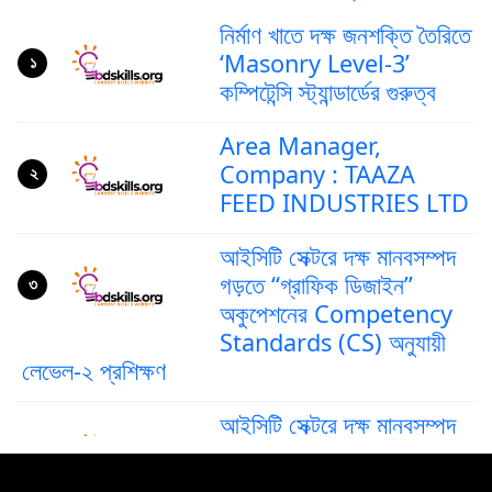
নির্মাণ খাতে দক্ষ জনশক্তি তৈরিতে
‘Masonry Level-3’
১
কম্পিটেন্সি স্ট্যান্ডার্ডের গুরুত্ব
Area Manager,
Company : TAAZA
২
FEED INDUSTRIES LTD
আইসিটি সেক্টরে দক্ষ মানবসম্পদ
গড়তে “গ্রাফিক ডিজাইন”
৩
অকুপেশনের Competency
Standards (CS) অনুযায়ী
লেভেল-২ প্রশিক্ষণ
আইসিটি সেক্টরে দক্ষ মানবসম্পদ
গড়ে তুলতে ‘গ্রাফিক ডিজাইন’
৪
অকুপেশনের কম্পিটেন্সি স্ট্যান্ডার্ড