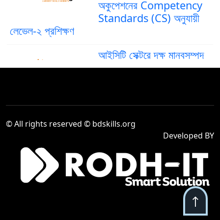
অকুপেশনের Competency
Standards (CS) অনুযায়ী
লেভেল-২ প্রশিক্ষণ
আইসিটি সেক্টরে দক্ষ মানবসম্পদ
গড়ে তুলতে ‘গ্রাফিক ডিজাইন’
৪
অকুপেশনের কম্পিটেন্সি স্ট্যান্ডার্ড
(CS) লেভেল–৪
দক্ষ মানবসম্পদ তৈরিতে আইসিটি
© All rights reserved © bdskills.org
সেক্টরে “Computer
৫
Developed BY
Operation Level-2”
প্রশিক্ষণের গুরুত্ব বৃদ্ধি
Venue Cashier,
Company : Sea Pearl
৬
Beach Resort & Spa
Ltd.