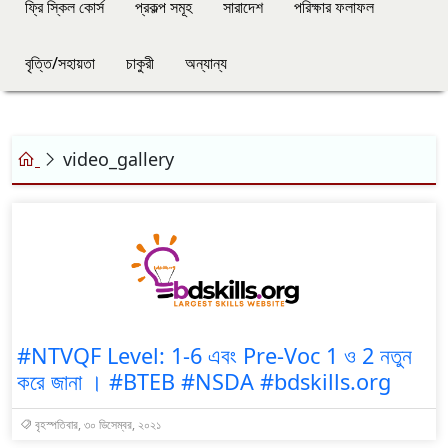
ফ্রি স্কিল কোর্স
প্রকল্প সমূহ
সারাদেশ
পরিক্ষার ফলাফল
বৃত্তি/সহায়তা
চাকুরী
অন্যান্য
video_gallery
#NTVQF Level: 1-6 এবং Pre-Voc 1 ও 2 নতুন
করে জানা । #BTEB #NSDA #bdskills.org
বৃহস্পতিবার, ৩০ ডিসেম্বর, ২০২১