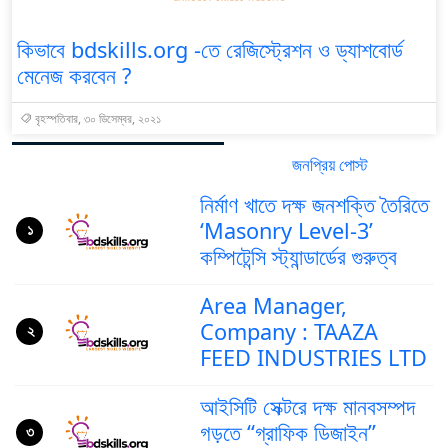
কিভাবে bdskills.org -তে রেজিস্ট্রেশন ও ড্যাশবোর্ড
মেনেজ করবেন ?
বৃহস্পতিবার, ৩০ ডিসেম্বর, ২০২১
জনপ্রিয় পোস্ট
সর্বশেষ পোস্ট
নির্মাণ খাতে দক্ষ জনশক্তি তৈরিতে
‘Masonry Level-3’
১
কম্পিটেন্সি স্ট্যান্ডার্ডের গুরুত্ব
Area Manager,
Company : TAAZA
২
FEED INDUSTRIES LTD
আইসিটি সেক্টরে দক্ষ মানবসম্পদ
গড়তে “গ্রাফিক ডিজাইন”
৩