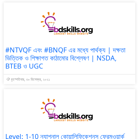
#NTVQF এবং #BNQF এর মধ্যে পার্থক্য | দক্ষতা
ভিত্তিক ও শিক্ষাগত কাঠামোর বিশ্লেষণ | NSDA,
BTEB ও UGC
বৃহস্পতিবার, ৩০ ডিসেম্বর, ২০২১
Level: 1-10 ন্যাশনাল কোয়ালিফিকেশনস ফ্রেমওয়ার্ক