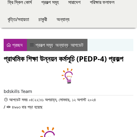
ফ্রি স্কিল কোর্স
প্রকল্প সমূহ
সারাদেশ
পরিক্ষার ফলাফল
বৃত্তি/সহায়তা
চাকুরী
অন্যান্য
প্রচ্ছদ
প্রকল্প সমূহ
,
অন্যান্য
,
আপডেট
প্রাথমিক শিক্ষা উন্নয়ন কর্মসূচি (PEDP-4) প্রকল্প
bdskills Team
আপডেট সময় ০৪:২২:৩১ অপরাহ্ন, সোমবার, ১২ অগাস্ট ২০২৪
/
৪৯৬৩ বার পড়া হয়েছে