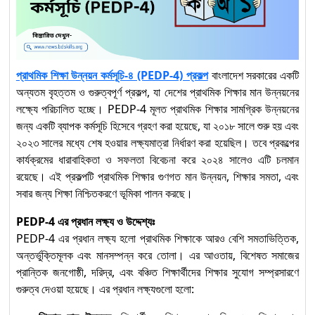
নির্মাণ খাতে দক্ষ জনশক্তি গঠনে
“Plumbing” অকুপেশন
৯
Level-3: Competency
Standards অনুযায়ী নতুন
প্রাথমিক শিক্ষা উন্নয়ন কর্মসূচি-৪ (PEDP-4) প্রকল্প
বাংলাদেশ সরকারের একটি
দিগন্ত
অন্যতম বৃহত্তম ও গুরুত্বপূর্ণ প্রকল্প, যা দেশের প্রাথমিক শিক্ষার মান উন্নয়নের
লক্ষ্যে পরিচালিত হচ্ছে। PEDP-4 মূলত প্রাথমিক শিক্ষার সামগ্রিক উন্নয়নের
“Solar Electrical
জন্য একটি ব্যাপক কর্মসূচি হিসেবে গ্রহণ করা হয়েছে, যা ২০১৮ সালে শুরু হয় এবং
System Installation
১০
২০২৩ সালের মধ্যে শেষ হওয়ার লক্ষ্যমাত্রা নির্ধারণ করা হয়েছিল। তবে প্রকল্পের
and Maintenance”
কার্যক্রমের ধারাবাহিকতা ও সফলতা বিবেচনা করে ২০২৪ সালেও এটি চলমান
অকুপেশনে Competency
রয়েছে। এই প্রকল্পটি প্রাথমিক শিক্ষার গুণগত মান উন্নয়ন, শিক্ষার সমতা, এবং
Standards অনুযায়ী Level-2
সবার জন্য শিক্ষা নিশ্চিতকরণে ভূমিকা পালন করছে।
PEDP-4 এর প্রধান লক্ষ্য ও উদ্দেশ্যঃ
Solar Electrical System
PEDP-4 এর প্রধান লক্ষ্য হলো প্রাথমিক শিক্ষাকে আরও বেশি সমতাভিত্তিক,
Installation and
১১
অন্তর্ভুক্তিমূলক এবং মানসম্পন্ন করে তোলা। এর আওতায়, বিশেষত সমাজের
Maintenance (Level-1) :
প্রান্তিক জনগোষ্ঠী, দরিদ্র, এবং বঞ্চিত শিক্ষার্থীদের শিক্ষার সুযোগ সম্প্রসারণে
Competency Standards
গুরুত্ব দেওয়া হয়েছে। এর প্রধান লক্ষ্যগুলো হলো:
অনুযায়ী দক্ষতা উন্নয়নের প্রথম ধাপ