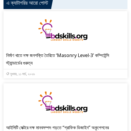
এ ক্যাটাগরির আরো পোস্ট
নির্মাণ খাতে দক্ষ জনশক্তি তৈরিতে ‘Masonry Level-3’ কম্পিটেন্সি
স্ট্যান্ডার্ডের গুরুত্ব
বুধবার, ১১ মার্চ, ২০২৬
আইসিটি সেক্টরে দক্ষ মানবসম্পদ গড়তে “গ্রাফিক ডিজাইন” অকুপেশনের