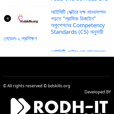
আইসিটি সেক্টরে দক্ষ মানবসম্পদ
গড়তে “গ্রাফিক ডিজাইন”
৩
অকুপেশনের Competency
Standards (CS) অনুযায়ী
লেভেল-২ প্রশিক্ষণ
আইসিটি সেক্টরে দক্ষ মানবসম্পদ
গড়ে তুলতে ‘গ্রাফিক ডিজাইন’
৪
অকুপেশনের কম্পিটেন্সি স্ট্যান্ডার্ড
(CS) লেভেল–৪
দক্ষ মানবসম্পদ তৈরিতে আইসিটি
© All rights reserved © bdskills.org
সেক্টরে “Computer
৫
Developed BY
Operation Level-2”
প্রশিক্ষণের গুরুত্ব বৃদ্ধি