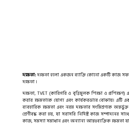
দক্ষতা:
দক্ষতা হলো একজন ব্যাক্তি কোনো একটি কাজ সফলতার
দক্ষতা ।
দক্ষতা, TVET (কারিগরি ও বৃত্তিমূলক শিক্ষা ও প্রশিক্ষণ) এ
করার ক্ষমতাকে যোগ্য এবং কার্যকরভাবে বোঝায়। এটি একটি 
ব্যবহারিক ক্ষমতা এবং নরম দক্ষতার সংমিশ্রণকে অন্তর্ভু
শ্রেণীবদ্ধ করা হয়, যা সরাসরি নির্দিষ্ট কাজ সম্পাদনের স
কাজ, সমস্যা সমাধান এবং অন্যান্য আন্তঃব্যক্তিক ক্ষমতা যা কর