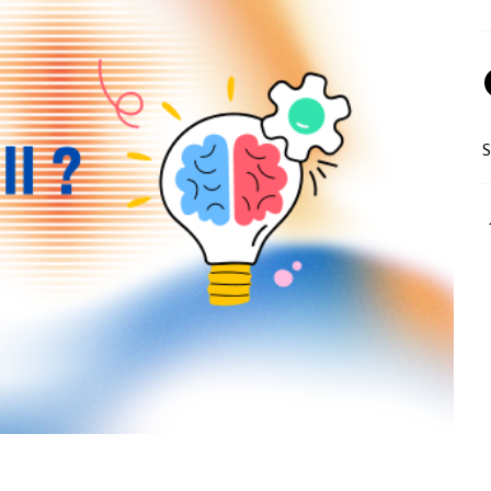
S
(
গ