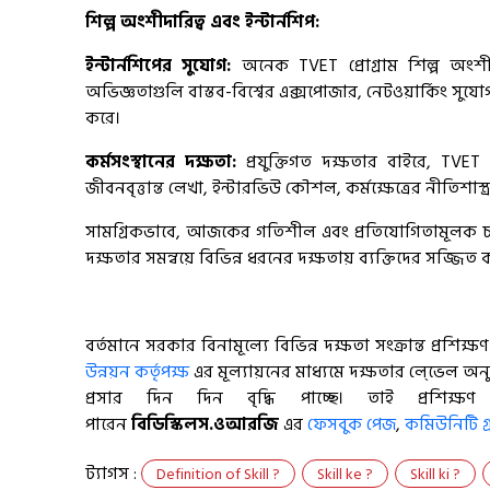
শিল্প অংশীদারিত্ব এবং ইন্টার্নশিপ:
ইন্টার্নশিপের সুযোগ:
অনেক TVET প্রোগ্রাম শিল্প অংশীদা
অভিজ্ঞতাগুলি বাস্তব-বিশ্বের এক্সপোজার, নেটওয়ার্কিং সুয
করে।
কর্মসংস্থানের দক্ষতা:
প্রযুক্তিগত দক্ষতার বাইরে, TVET
জীবনবৃত্তান্ত লেখা, ইন্টারভিউ কৌশল, কর্মক্ষেত্রের নীতিশাস্ত
সামগ্রিকভাবে, আজকের গতিশীল এবং প্রতিযোগিতামূলক চাকর
দক্ষতার সমন্বয়ে বিভিন্ন ধরনের দক্ষতায় ব্যক্তিদের সজ্জিত 
বর্তমানে সরকার বিনামূল্যে বিভিন্ন দক্ষতা সংক্রান্ত প্রশিক্
উন্নয়ন কর্তৃপক্ষ
এর মূল্যায়নের মাধ্যমে দক্ষতার লে্ভেল অন
প্রসার দিন দিন বৃদ্ধি পাচ্ছে। তাই প্রশিক
পারেন
বিডিস্কিলস
.
ওআরজি
এর
ফেসবুক পেজ
,
কমিউনিটি গ্
ট্যাগস :
Definition of Skill ?
‍Skill ke ?
Skill ki ?