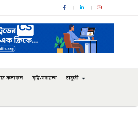
্ষার ফলাফল
বৃত্তি/সহায়তা
চাকুরী