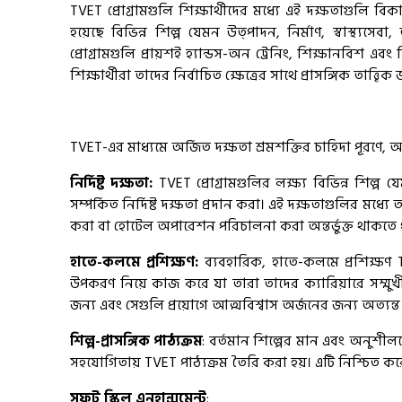
TVET প্রোগ্রামগুলি শিক্ষার্থীদের মধ্যে এই দক্ষতাগুলি
হয়েছে বিভিন্ন শিল্প যেমন উত্পাদন, নির্মাণ, স্বাস্থ্যসে
প্রোগ্রামগুলি প্রায়শই হ্যান্ডস-অন ট্রেনিং, শিক্ষানবিশ এবং
শিক্ষার্থীরা তাদের নির্বাচিত ক্ষেত্রের সাথে প্রাসঙ্গিক তাত্ত
TVET-এর মাধ্যমে অর্জিত দক্ষতা শ্রমশক্তির চাহিদা পূরণে, অর্
নির্দিষ্ট দক্ষতা:
TVET প্রোগ্রামগুলির লক্ষ্য বিভিন্ন শিল্প যেম
সম্পর্কিত নির্দিষ্ট দক্ষতা প্রদান করা। এই দক্ষতাগুলির মধ্যে 
করা বা হোটেল অপারেশন পরিচালনা করা অন্তর্ভুক্ত থাকতে 
হাতে-কলমে প্রশিক্ষণ:
ব্যবহারিক, হাতে-কলমে প্রশিক্ষণ TV
উপকরণ নিয়ে কাজ করে যা তারা তাদের ক্যারিয়ারে সম্মুখী
জন্য এবং সেগুলি প্রয়োগে আত্মবিশ্বাস অর্জনের জন্য অত্যন্ত গুর
শিল্প-প্রাসঙ্গিক পাঠ্যক্রম
: বর্তমান শিল্পের মান এবং অনুশীলন
সহযোগিতায় TVET পাঠ্যক্রম তৈরি করা হয়। এটি নিশ্চিত করে যে 
সফট স্কিল এনহান্সমেন্ট
: