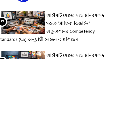
আইসিটি সেক্টরে দক্ষ মানবসম্পদ
৩
গড়তে “গ্রাফিক ডিজাইন”
অকুপেশনের Competency
tandards (CS) অনুযায়ী লেভেল-২ প্রশিক্ষণ
আইসিটি সেক্টরে দক্ষ মানবসম্পদ
৪
গড়ে তুলতে ‘গ্রাফিক ডিজাইন’
অকুপেশনের কম্পিটেন্সি স্ট্যান্ডার্ড
CS) লেভেল–৪
দক্ষ মানবসম্পদ তৈরিতে
৫
আইসিটি সেক্টরে “Computer
Operation Level-2” প্রশিক্ষণের
ুরুত্ব বৃদ্ধি