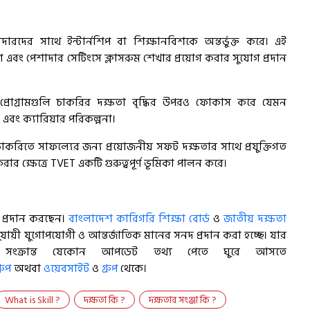
রদের সাথে ইন্টার্নশিপ বা শিক্ষানবিশকে অন্তর্ভুক্ত করে। এই
োগ এবং পেশাদার সেটিংসে ক্লাসরুম শেখার প্রয়োগ করার সুযোগ প্রদান
 প্রোগ্রামগুলি চাকরির দক্ষতা বৃদ্ধির উপরও ফোকাস করে যেমন
্র এবং ক্যারিয়ার পরিকল্পনা।
িতে সাফল্যের জন্য প্রয়োজনীয় সফট দক্ষতার সাথে প্রযুক্তিগত
করার ক্ষেত্রে TVET একটি গুরুত্বপূর্ণ ভূমিকা পালন করে।
ষণ প্রদান করছেন।
বাংলাদেশ কারিগরি শিক্ষা বোর্ড
ও
জাতীয় দক্ষতা
ুযায়ী যুগোপযোগী ও আন্তর্জাতিক মানের সনদ প্রদান করা হচ্ছে। যার
্ষণ সংক্রান্ত যেকোন আপডেট তথ্য পেতে ঘুরে আসতে
রুপ
অথবা
ওয়েবসাইট
ও
গ্রুপ
থেকে।
What is Skill ?
দক্ষতা কি ?
দক্ষতার সংঞ্জা কি ?